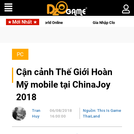
Mới Nhất
ọi Palworld Online
Gia Nhập Closed Beta Norse Saga: Cửu Gi
PC
Cận cảnh Thế Giới Hoàn
Mỹ mobile tại ChinaJoy
2018
Tran
06/08/2018
Nguồn: This Is Game
Huy
16:00:00
ThaiLand