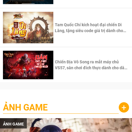
Tam Quốc Chí kích hoạt đại chiến Di
Lăng, tặng siêu code giá trị dành cho
100 độc giả đầu tiên.
Chiến Địa Vô Song ra mắt máy chủ
VS57, sân chơi đích thực dành cho dân
cày
ẢNH GAME
+
ẢNH GAME