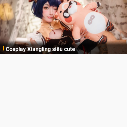
Cosplay Xiangling siêu cute
Cùng thưởng thức những hình ảnh cosplay Xiangling trong Genshin Impact siêu dễ thương của người dùng Weibo "阿包也是兔娘"