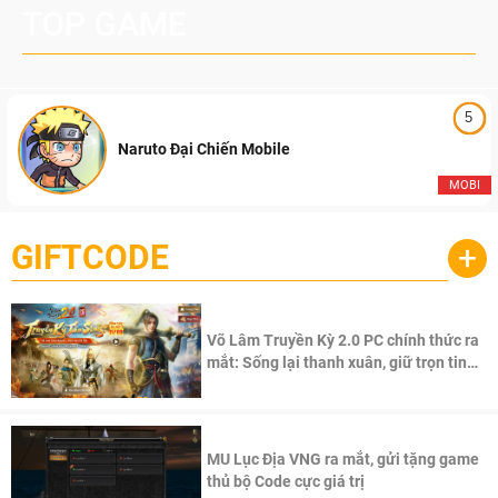
TOP GAME
5
Naruto Đại Chiến Mobile
MOBI
GIFTCODE
+
Võ Lâm Truyền Kỳ 2.0 PC chính thức ra
mắt: Sống lại thanh xuân, giữ trọn tinh
thần Võ Lâm
MU Lục Địa VNG ra mắt, gửi tặng game
thủ bộ Code cực giá trị