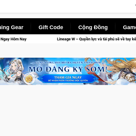
ing Gear
Gift Code
Cộng Đồng
Game
neage W – Quyền lực và tài phú sẽ về tay kẻ đoạt được Vương Quyền thành Ken