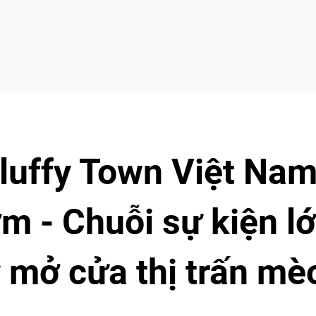
Fluffy Town Việt Na
m - Chuỗi sự kiện l
 mở cửa thị trấn mè