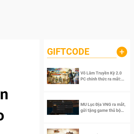
GIFTCODE
+
m
Võ Lâm Truyền Kỳ 2.0
PC chính thức ra mắt:
Sống lại thanh xuân, giữ
ớn
trọn tinh thần Võ Lâm
MU Lục Địa VNG ra mắt,
o
gửi tặng game thủ bộ
Code cực giá trị