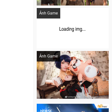
Khi AI Cosplay gái đẹp One Piece
Ảnh Game
Cosplay Xiangling siêu cute
Ảnh Game