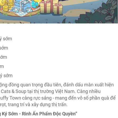
ký sớm
 sớm
 sớm
ớm
ký sớm
ộng đồng quan trọng đầu tiên, đánh dấu màn xuất hiện
 Cats & Soup tại thị trường Việt Nam. Càng nhiều
luffy Town càng rực sáng - mang đến vô số phần quà để
ọt, trang trí và xây dựng thị trấn.
g Ký Sớm - Rinh Ấn Phẩm Độc Quyền”