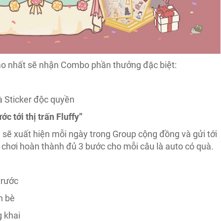
cao nhất sẽ nhận Combo phần thưởng đặc biệt:
à Sticker độc quyền
c tới thị trấn Fluffy”
i sẽ xuất hiện mỗi ngày trong Group cộng đồng và gửi tới
 chơi hoàn thành đủ 3 bước cho mỗi câu là auto có quà.
trước
n bè
g khai