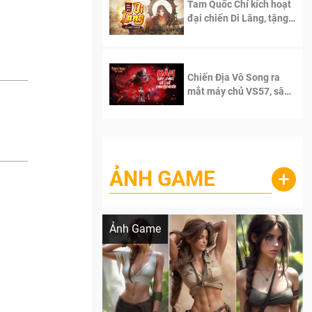
Tam Quốc Chí kích hoạt
đại chiến Di Lăng, tặng
siêu code giá trị dành
cho 100 độc giả đầu
tiên.
Chiến Địa Vô Song ra
mắt máy chủ VS57, sân
chơi đích thực dành cho
dân cày
ẢNH GAME
+
Lala Croft vừa nóng vừa xinh dưới nét vẽ
của AI
Ảnh Game