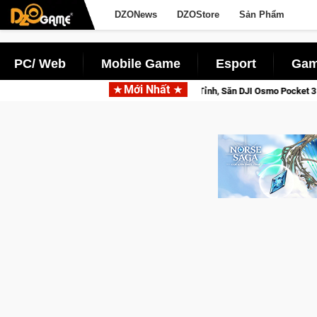
DZONews
DZOStore
Sản Phẩm
PC/ Web
Mobile Game
Esport
Gam
Mới Nhất
Cửu Giới Thức Tỉnh, Săn DJI Osmo Pocket 3 Ngay Hôm Nay
Li