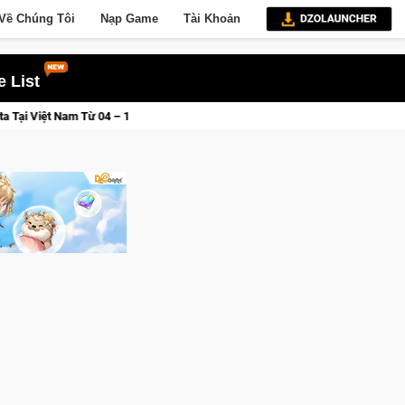
Về Chúng Tôi
Nạp Game
Tài Khoản
 List
Gia Nhập Closed Beta Norse Saga: Cửu Giới Thức Tỉnh, Săn DJI Osmo 