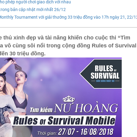
cho phép người chơi giao dịch với nhau
trong bản cập nhật mới nhất 26/12
onthly Tournament với giải thưởng 33 triệu đồng vào 17h ngày 21, 22/1
thủ xinh đẹp và tài năng khiến cho cuộc thi “Tìm
 vô cùng sôi nổi trong cộng đồng Rules of Survival
đến 30 triệu đồng.