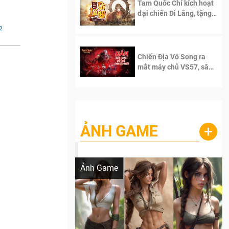
Tam Quốc Chí kích hoạt
đại chiến Di Lăng, tặng
siêu code giá trị dành
2
cho 100 độc giả đầu
tiên.
Chiến Địa Vô Song ra
mắt máy chủ VS57, sân
chơi đích thực dành cho
dân cày
ẢNH GAME
+
Lala Croft vừa nóng vừa xinh dưới nét vẽ
của AI
Ảnh Game