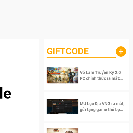
GIFTCODE
+
Võ Lâm Truyền Kỳ 2.0
PC chính thức ra mắt:
Sống lại thanh xuân, giữ
le
trọn tinh thần Võ Lâm
MU Lục Địa VNG ra mắt,
gửi tặng game thủ bộ
Code cực giá trị