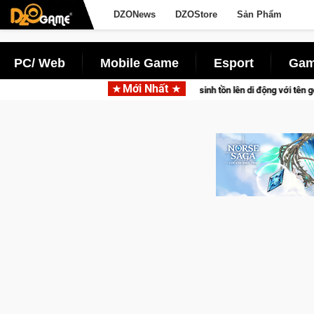
DZONews
DZOStore
Sản Phẩm
PC/ Web
Mobile Game
Esport
Gam
Mới Nhất
 sinh tồn lên di động với tên gọi Palworld Online
Norse Saga