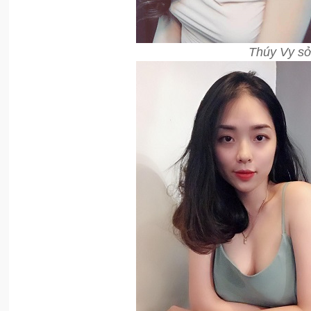
Thúy Vy sở