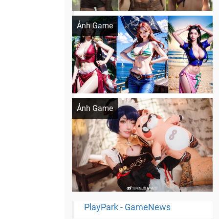
Khi AI Cosplay gái đẹp One Piece
Ảnh Game
Cosplay Xiangling siêu cute
Ảnh Game
PlayPark - GameNews