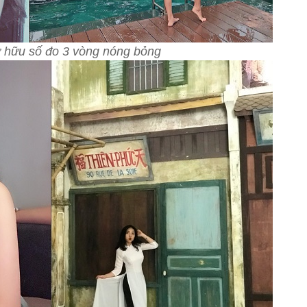
 hữu số đo 3 vòng nóng bỏng