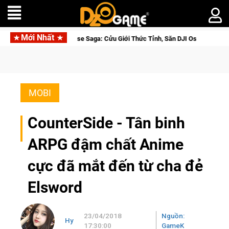
Mới Nhất
d Beta Norse Saga: Cửu Giới Thức Tỉnh, Săn DJI Osmo Pocket 3 Ngay Hôm Na
MOBI
CounterSide - Tân binh
ARPG đậm chất Anime
cực đã mắt đến từ cha đẻ
Elsword
23/04/2018
Nguồn:
Hy
17:30:00
GameK