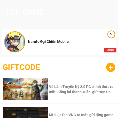
TOP GAME
5
Naruto Đại Chiến Mobile
MOBI
GIFTCODE
+
Võ Lâm Truyền Kỳ 2.0 PC chính thức ra
mắt: Sống lại thanh xuân, giữ trọn tinh
thần Võ Lâm
MU Lục Địa VNG ra mắt, gửi tặng game