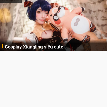
Cosplay Xiangling siêu cute
Cùng thưởng thức những hình ảnh cosplay Xiangling trong Genshin Impact siêu dễ thương của người dùng Weibo "阿包也是兔娘"