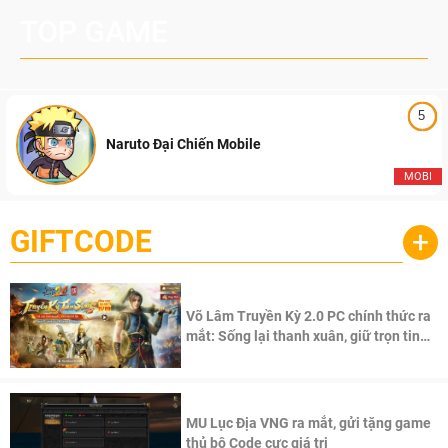
TOP GAME
5
Naruto Đại Chiến Mobile
MOBI
GIFTCODE
+
Võ Lâm Truyền Kỳ 2.0 PC chính thức ra
mắt: Sống lại thanh xuân, giữ trọn tinh
thần Võ Lâm
MU Lục Địa VNG ra mắt, gửi tặng game
thủ bộ Code cực giá trị