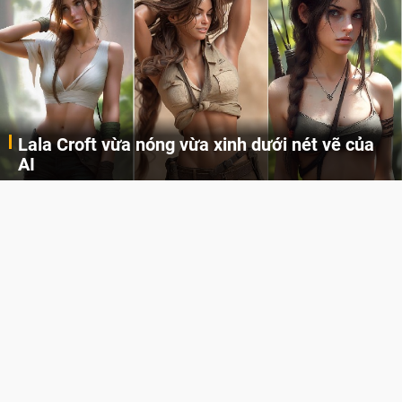
Lala Croft vừa nóng vừa xinh dưới nét vẽ của
AI
Cùng đến với những hình ảnh Lala Croft của Tomb Raider dưới nét vẽ của AI. Một cô nàng xinh đẹp, nóng bỏng nhưng cũng rắn rỏi và mạnh mẽ.