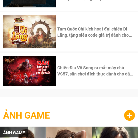
Tam Quốc Chí kích hoạt đại chiến Di
Lăng, tặng siêu code giá trị dành cho
100 độc giả đầu tiên.
Chiến Địa Vô Song ra mắt máy chủ
VS57, sân chơi đích thực dành cho dân
cày
ẢNH GAME
+
ẢNH GAME