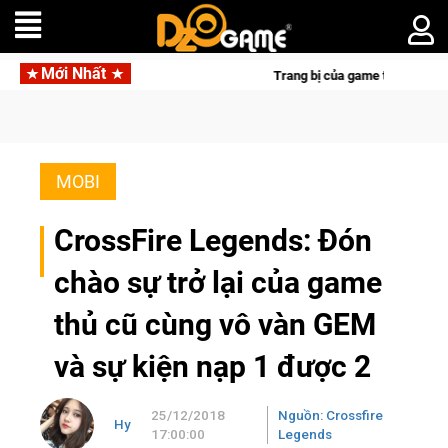
Mới Nhất
Trang bị của game thủ Crossfire sẽ lộng lẫy ánh đèn
MOBI
CrossFire Legends: Đón
chào sự trở lại của game
thủ cũ cùng vô vàn GEM
và sự kiện nạp 1 được 2
25/12/2018
Nguồn: Crossfire
Hy
17:00:00
Legends