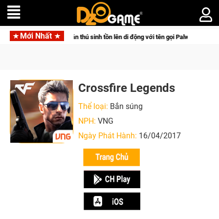
Mới Nhất
Palworld Online
Gia Nhập Closed Beta Norse Saga: Cửu Giới 
Crossfire Legends
Thể loại:
Bắn súng
NPH:
VNG
Ngày Phát Hành:
16/04/2017