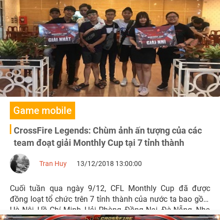
VIP cho tất cả các game thủ CrossFire Legends
Game mobile
CrossFire Legends: Chùm ảnh ấn tượng của các
team đoạt giải Monthly Cup tại 7 tỉnh thành
Tran Huy
13/12/2018 13:00:00
Cuối tuần qua ngày 9/12, CFL Monthly Cup đã được
đồng loạt tổ chức trên 7 tỉnh thành của nước ta bao gồm
Hà Nội, Hồ Chí Minh, Hải Phòng, Đồng Nai, Đà Nẵng, Nha