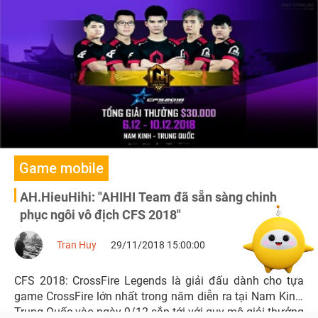
sở hữu súng VIP với giá ưu đãi và rất nhiều sự kiện hot.
Game mobile
AH.HieuHihi: "AHIHI Team đã sẵn sàng chinh
phục ngôi vô địch CFS 2018"
Tran Huy
29/11/2018 15:00:00
CFS 2018: CrossFire Legends là giải đấu dành cho tựa
game CrossFire lớn nhất trong năm diễn ra tại Nam Kinh,