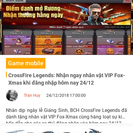
rất nhiều GEM mừng sự trở lại của các game thủ cũ
Game mobile
CrossFire Legends: Nhận ngay nhân vật VIP Fox-
Xmas khi đăng nhập hôm nay 24/12
Tran Huy
24/12/2018 17:00:00
Nhân dịp ngày lễ Giáng Sinh, BCH CrossFire Legends đã
dành tặng nhân vật VIP Fox-Xmas cùng hàng loạt sự kiện
hấp dẫn cho các xạ thủ đăng nhập vào hôm nay 24/12