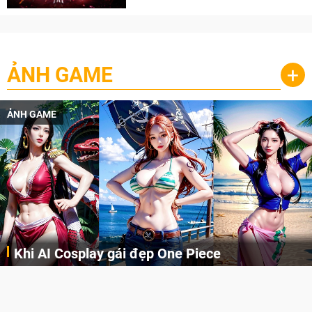
ẢNH GAME
+
ẢNH GAME
Khi AI Cosplay gái đẹp One Piece
Những cô nàng nóng bỏng Boa Hancock, Nico Robin, Nami, Yamato hay Perona được AI vẽ lại dưới hình thức Cosplay cực kỳ chuẩn chỉnh.