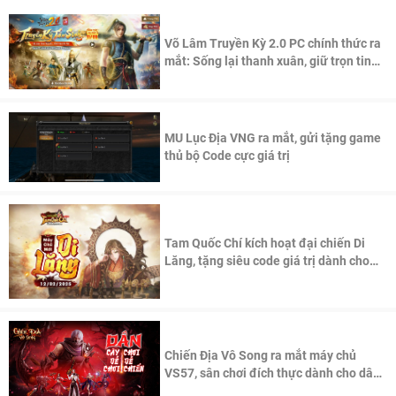
Võ Lâm Truyền Kỳ 2.0 PC chính thức ra
mắt: Sống lại thanh xuân, giữ trọn tinh
thần Võ Lâm
MU Lục Địa VNG ra mắt, gửi tặng game
thủ bộ Code cực giá trị
Tam Quốc Chí kích hoạt đại chiến Di
Lăng, tặng siêu code giá trị dành cho
100 độc giả đầu tiên.
Chiến Địa Vô Song ra mắt máy chủ
VS57, sân chơi đích thực dành cho dân
cày