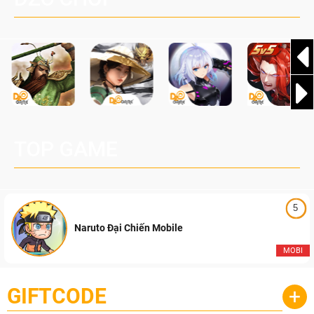
TOP GAME
5
Naruto Đại Chiến Mobile
MOBI
GIFTCODE
+