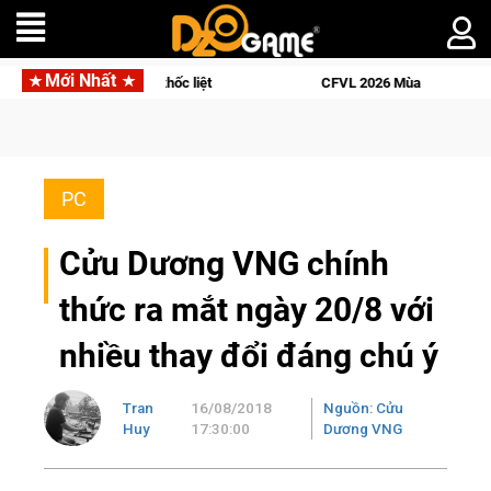
Mới Nhất
ịch sử khốc liệt
CFVL 2026 Mùa 2 khép lại với hành trình đầy
PC
Cửu Dương VNG chính
thức ra mắt ngày 20/8 với
nhiều thay đổi đáng chú ý
Tran
16/08/2018
Nguồn: Cửu
Huy
17:30:00
Dương VNG