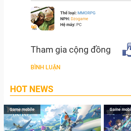
Thể loại:
MMORPG
NPH:
Dzogame
Hệ máy:
PC
Tham gia cộng đồng
BÌNH LUẬN
HOT NEWS
Game mobile
Game mobi