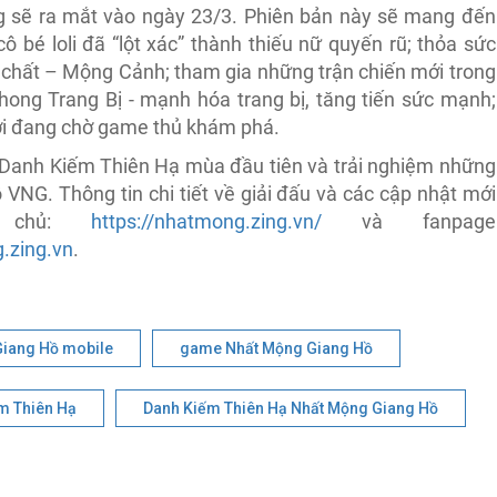
 sẽ ra mắt vào ngày 23/3. Phiên bản này sẽ mang đến
cô bé loli đã “lột xác” thành thiếu nữ quyến rũ; thỏa sức
c chất – Mộng Cảnh; tham gia những trận chiến mới trong
ong Trang Bị - mạnh hóa trang bị, tăng tiến sức mạnh;
mới đang chờ game thủ khám phá.
g Danh Kiếm Thiên Hạ mùa đầu tiên và trải nghiệm những
VNG. Thông tin chi tiết về giải đấu và các cập nhật mới
g chủ:
https://nhatmong.zing.vn/
và fanpage
.zing.vn
.
iang Hồ mobile
game Nhất Mộng Giang Hồ
m Thiên Hạ
Danh Kiếm Thiên Hạ Nhất Mộng Giang Hồ