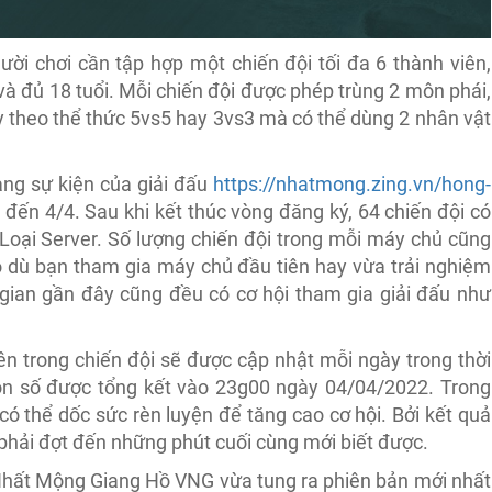
ời chơi cần tập hợp một chiến đội tối đa 6 thành viên,
và đủ 18 tuổi. Mỗi chiến đội được phép trùng 2 môn phái,
tùy theo thể thức 5vs5 hay 3vs3 mà có thể dùng 2 nhân vật
ang sự kiện của giải đấu
https://nhatmong.zing.vn/hong-
 đến 4/4. Sau khi kết thúc vòng đăng ký, 64 chiến đội có
 Loại Server. Số lượng chiến đội trong mỗi máy chủ cũng
dù bạn tham gia máy chủ đầu tiên hay vừa trải nghiệm
ian gần đây cũng đều có cơ hội tham gia giải đấu như
iên trong chiến đội sẽ được cập nhật mỗi ngày trong thời
 con số được tổng kết vào 23g00 ngày 04/04/2022. Trong
có thể dốc sức rèn luyện để tăng cao cơ hội. Bởi kết quả
 phải đợt đến những phút cuối cùng mới biết được.
Nhất Mộng Giang Hồ VNG vừa tung ra phiên bản mới nhất