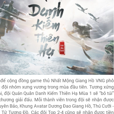
ịp để cộng đồng game thủ Nhất Mộng Giang Hồ VNG phô
ác đội nhóm xưng vương trong mùa đầu tiên. Tương xứng
ải, đội Quán Quân Danh Kiếm Thiên Hạ Mùa 1 sẽ “bỏ túi”
chương giải đấu. Mỗi thành viên trong đội sẽ nhận được
yên Bảo, Khung Avatar Dương Đao Giang Hồ, Thú Cưỡi -
à Tứ Tượng Đồ. Các đội Top 2-4 cũng sẽ nhận được tiền