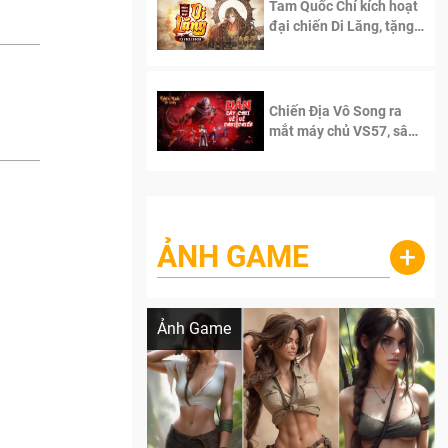
Tam Quốc Chí kích hoạt
đại chiến Di Lăng, tặng
siêu code giá trị dành
cho 100 độc giả đầu
tiên.
Chiến Địa Vô Song ra
mắt máy chủ VS57, sân
chơi đích thực dành cho
dân cày
ẢNH GAME
+
Lala Croft vừa nóng vừa xinh dưới nét vẽ
của AI
Ảnh Game