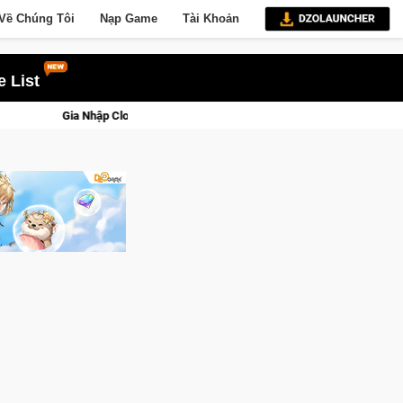
Về Chúng Tôi
Nạp Game
Tài Khoản
 List
e Saga: Cửu Giới Thức Tỉnh, Săn DJI Osmo Pocket 3 Ngay Hôm Nay