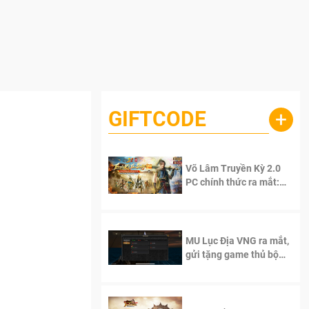
GIFTCODE
+
Võ Lâm Truyền Kỳ 2.0
PC chính thức ra mắt:
Sống lại thanh xuân, giữ
trọn tinh thần Võ Lâm
MU Lục Địa VNG ra mắt,
gửi tặng game thủ bộ
Code cực giá trị