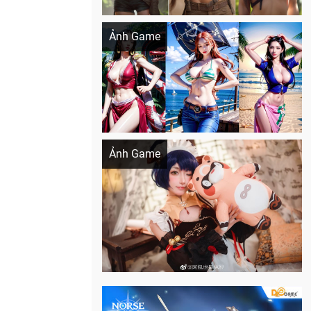
Khi AI Cosplay gái đẹp One Piece
Ảnh Game
Cosplay Xiangling siêu cute
Ảnh Game