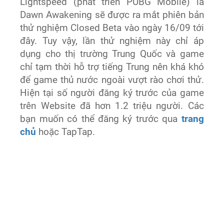
Lightspeed (phát triển PUBG Mobile) là
Dawn Awakening sẽ được ra mắt phiên bản
thử nghiệm Closed Beta vào ngày 16/09 tới
đây. Tuy vậy, lần thử nghiệm này chỉ áp
dụng cho thị trường Trung Quốc và game
chỉ tạm thời hỗ trợ tiếng Trung nên khá khó
để game thủ nước ngoài vượt rào chơi thử.
Hiện tại số người đăng ký trước của game
trên Website đã hơn 1.2 triệu người. Các
bạn muốn có thể đăng ký trước qua
trang
chủ
hoặc TapTap.