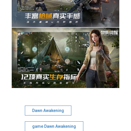
Dawn Awakening
game Dawn Awakening