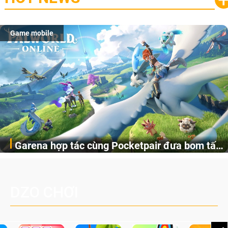
Game mobile
Garena hợp tác cùng Pocketpair đưa bom tấn
Garena Singapore hôm nay đã công bố Palworld Online,
săn thú sinh tồn lên di động với tên gọi
một cuộc phiêu lưu sinh tồn nhiều người chơi mới hiện
Palworld Online
đang được phát triển dựa trên IP Palworld nổi tiếng toàn
DZO CHƠI
cầu, theo giấy phép chính thức từ công ty game Nhật Bản
Pocketpair, Inc.