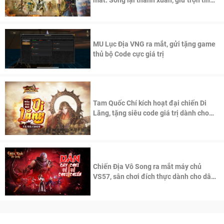
mắt: Sống lại thanh xuân, giữ trọn tinh
thần Võ Lâm
MU Lục Địa VNG ra mắt, gửi tặng game
thủ bộ Code cực giá trị
Tam Quốc Chí kích hoạt đại chiến Di
Lăng, tặng siêu code giá trị dành cho
100 độc giả đầu tiên.
Chiến Địa Vô Song ra mắt máy chủ
VS57, sân chơi đích thực dành cho dân
cày