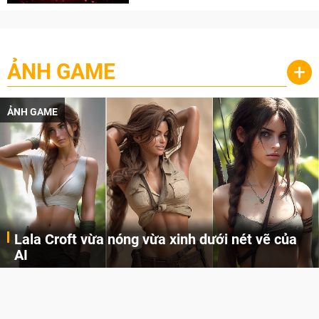
ẢNH GAME
+
ẢNH GAME
Lala Croft vừa nóng vừa xinh dưới nét vẽ của
AI
Cùng đến với những hình ảnh Lala Croft của Tomb Raider dưới nét vẽ của AI. Một cô nàng xinh đẹp, nóng bỏng nhưng cũng rắn rỏi và mạnh mẽ.