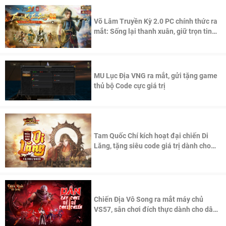
Võ Lâm Truyền Kỳ 2.0 PC chính thức ra
mắt: Sống lại thanh xuân, giữ trọn tinh
thần Võ Lâm
MU Lục Địa VNG ra mắt, gửi tặng game
thủ bộ Code cực giá trị
Tam Quốc Chí kích hoạt đại chiến Di
Lăng, tặng siêu code giá trị dành cho
100 độc giả đầu tiên.
Chiến Địa Vô Song ra mắt máy chủ
VS57, sân chơi đích thực dành cho dân
cày