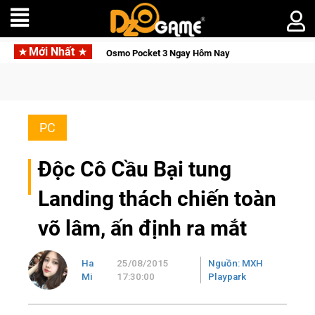
Mới Nhất
, Săn DJI Osmo Pocket 3 Ngay Hôm Nay
Lineage W – Quyền lực
PC
Độc Cô Cầu Bại tung
Landing thách chiến toàn
võ lâm, ấn định ra mắt
Ha
25/08/2015
Nguồn: MXH
Mi
17:30:00
Playpark