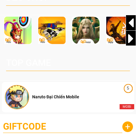
Pocketpair, Inc.
TOP GAME
5
Naruto Đại Chiến Mobile
MOBI
GIFTCODE
+