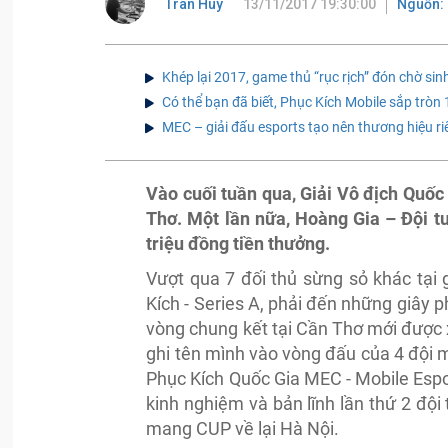
Tran Huy
13/11/2017 19:30:00
Nguồn: 
Khép lại 2017, game thủ “rục rịch” đón chờ sin
Có thể bạn đã biết, Phục Kích Mobile sắp tròn
MEC – giải đấu esports tạo nên thương hiệu r
Vào cuối tuần qua, Giải Vô địch Quốc
Thơ. Một lần nữa, Hoàng Gia – Đội t
triệu đồng tiền thưởng.
Vượt qua 7 đối thủ sừng sỏ khác tại
Kích - Series A, phải đến những giây 
vòng chung kết tại Cần Thơ mới được x
ghi tên mình vào vòng đấu của 4 đội 
Phục Kích Quốc Gia MEC - Mobile Esp
kinh nghiệm và bản lĩnh lần thứ 2 đội
mang CUP về lại Hà Nội.