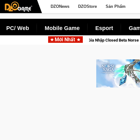
DZONews
DZOStore
Sản Phẩm
PC/ Web
Mobile Game
Esport
Gam
Mới Nhất
Gia Nhập Closed Beta Norse Saga: Cửu Giới Thức Tỉnh, Săn DJI O