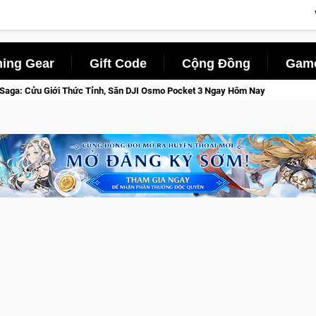
ing Gear
Gift Code
Cộng Đồng
Game
smo Pocket 3 Ngay Hôm Nay
Lineage W – Quyền lực và tài phú