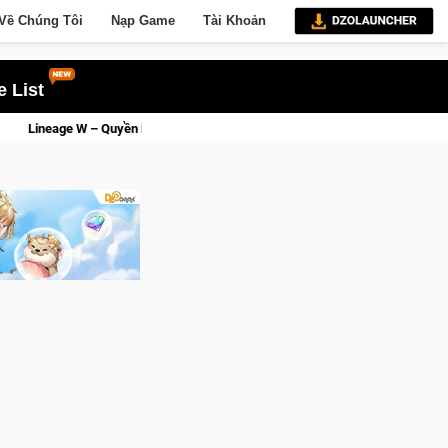
Về Chúng Tôi
Nạp Game
Tài Khoản
 List
 sẽ về tay kẻ đoạt được Vương Quyền thành Kent sắp tới!
Tria