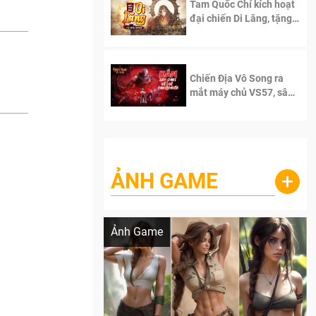
Tam Quốc Chí kích hoạt
đại chiến Di Lăng, tặng
siêu code giá trị dành
cho 100 độc giả đầu
tiên.
Chiến Địa Vô Song ra
mắt máy chủ VS57, sân
chơi đích thực dành cho
dân cày
ẢNH GAME
+
Lala Croft vừa nóng vừa xinh dưới nét vẽ
của AI
Ảnh Game