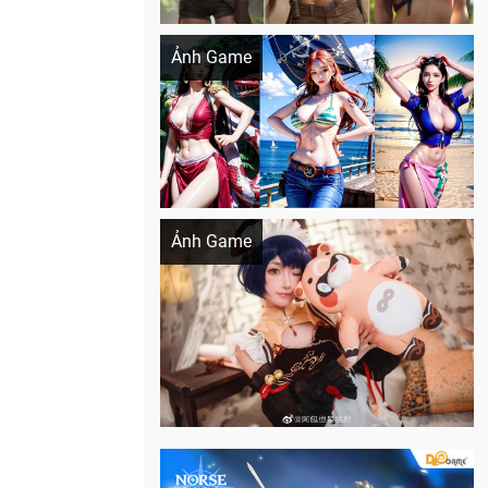
Khi AI Cosplay gái đẹp One Piece
Ảnh Game
Cosplay Xiangling siêu cute
Ảnh Game