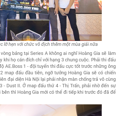
ục lỡ hẹn với chức vô địch thêm một mùa giải nữa
 vòng bảng tại Series A không ai nghĩ Hoàng Gia sẽ làm
 khi họ cán đích chỉ với hạng 3 chung cuộc. Phải thi đấu
ộ AE.Boss 1 - đội tuyển thi đấu cực tốt trước những ông
ở 2 map đấu đầu tiên, ngỡ tưởng Hoàng Gia sẽ có chiến
iên đại diện Hà Nội lại phải nhận màn chống trả vô cùng
3 - Dust II. Ở map đấu thứ 4 - Thị Trấn, phải nhờ đến sự
bên thì Hoàng Gia mới có thể đi tiếp khi trước đó đã để