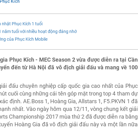
Phục Kích
h nhật Phục Kích 1 tuổi
 1 năm tuổi với nhiều hoạt động đáng nhớ
iêng của Phục Kích Mobile
 gia Phục Kích - MEC Season 2 vừa được diễn ra tại Cần
uyển đến từ Hà Nội đã vô địch giải đấu và mang về 100
 giải đấu chuyên nghiệp cấp quốc gia cao nhất của Phục
phút cuối cùng những cái tên góp mặt trong top 4 tham dự
ác định. AE.Boss 1, Hoàng Gia, Allstars 1, F5.PKVN 1 đã
mạnh nhất. Vào ngày hôm qua 12/11, vòng chung kết giải
orts Championship 2017 mùa thứ 2 đã được diễn ra bằng
 tuyển Hoàng Gia đã vô địch giải đấu này và một lần nữa