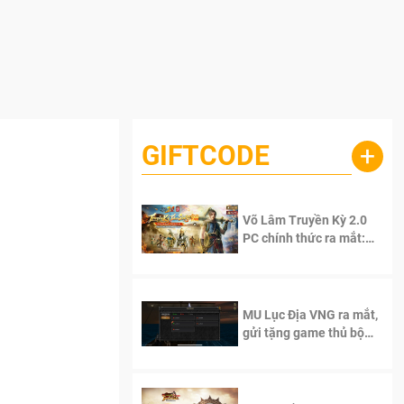
GIFTCODE
+
Võ Lâm Truyền Kỳ 2.0
PC chính thức ra mắt:
Sống lại thanh xuân, giữ
trọn tinh thần Võ Lâm
MU Lục Địa VNG ra mắt,
gửi tặng game thủ bộ
Code cực giá trị