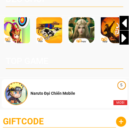
Pocketpair, Inc.
TOP GAME
5
Naruto Đại Chiến Mobile
MOBI
GIFTCODE
+