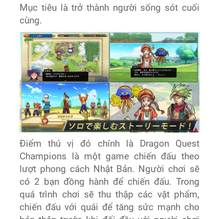
Mục tiêu là trở thành người sống sót cuối
cùng.
Điểm thú vị đó chính là Dragon Quest
Champions là một game chiến đấu theo
lượt phong cách Nhật Bản. Người chơi sẽ
có 2 bạn đồng hành để chiến đấu. Trong
quá trình chơi sẽ thu thập các vật phẩm,
chiến đấu với quái để tăng sức mạnh cho