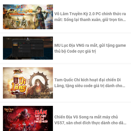
Võ Lâm Truyền Kỳ 2.0 PC chính thức ra
mắt: Sống lại thanh xuân, giữ trọn tinh
thần Võ Lâm
MU Lục Địa VNG ra mắt, gửi tặng game
thủ bộ Code cực giá trị
Tam Quốc Chí kích hoạt đại chiến Di
Lăng, tặng siêu code giá trị dành cho
100 độc giả đầu tiên.
Chiến Địa Vô Song ra mắt máy chủ
VS57, sân chơi đích thực dành cho dân
cày