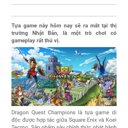
Tựa game này hôm nay sẽ ra mắt tại thị
trường Nhật Bản, là một trò chơi có
gameplay rất thú vị.
Dragon Quest Champions là tựa game di
độc được hợp tác giữa Square Enix và Koei
Tecmo. Sản phẩm này chính thức phát hành