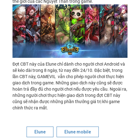
thế giới của các Nguyệt Thần trong game.
Đợt CBT này của Elune chỉ dành cho người chơi Android và
sẽ kéo dài trong 8 ngày, từ nay đến 24/10. Đặc biệt, trong
lần CBT này, GAMEVIL vẫn cho phép người chơi thực hiện
giao dịch trong game. Những giao dịch này cũng sẽ được
hoàn trả đầy đủ cho người chơi nếu được yêu cầu. Ngoài ra,
những người chơi thực hiện giao dịch trong đợt CBT này
cũng sẽ nhận được những phần thưởng giá trị khi game
chính thức ra mắt.
Elune
Elune mobile