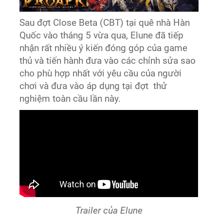
Sau đợt Close Beta (CBT) tại quê nhà Hàn
Quốc vào tháng 5 vừa qua, Elune đã tiếp
nhận rất nhiều ý kiến đóng góp của game
thủ và tiến hành đưa vào các chỉnh sửa sao
cho phù hợp nhất với yêu cầu của người
chơi và đưa vào áp dụng tại đợt thử
nghiệm toàn cầu lần này.
Trailer của Elune