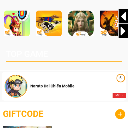
TOP GAME
5
Naruto Đại Chiến Mobile
MOBI
GIFTCODE
+