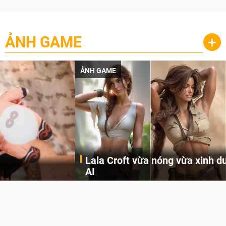
ẢNH GAME
+
ẢNH GAME
Lala Croft vừa nóng vừa xinh dưới nét vẽ của
AI
Cùng đến với những hình ảnh Lala Croft của Tomb Raider dưới nét vẽ của AI. Một cô nàng xinh đẹp, nóng bỏng nhưng cũng rắn rỏi và mạnh mẽ.