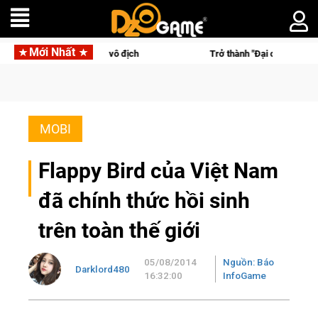
Mới Nhất
lcons lên ngôi vô địch
Trở thành "Đại ca Mèo" khuấy đảo thế 
MOBI
Flappy Bird của Việt Nam
đã chính thức hồi sinh
trên toàn thế giới
05/08/2014
Nguồn: Báo
Darklord480
16:32:00
InfoGame