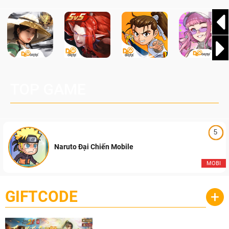
TOP GAME
5
Naruto Đại Chiến Mobile
MOBI
GIFTCODE
+