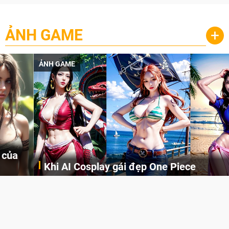
ẢNH GAME
+
ẢNH GAME
Khi AI Cosplay gái đẹp One Piece
Những cô nàng nóng bỏng Boa Hancock, Nico Robin, Nami, Yamato hay Perona được AI vẽ lại dưới hình thức Cosplay cực kỳ chuẩn chỉnh.