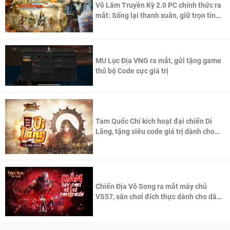
Võ Lâm Truyền Kỳ 2.0 PC chính thức ra
mắt: Sống lại thanh xuân, giữ trọn tinh
thần Võ Lâm
MU Lục Địa VNG ra mắt, gửi tặng game
thủ bộ Code cực giá trị
Tam Quốc Chí kích hoạt đại chiến Di
Lăng, tặng siêu code giá trị dành cho
100 độc giả đầu tiên.
Chiến Địa Vô Song ra mắt máy chủ
VS57, sân chơi đích thực dành cho dân
cày