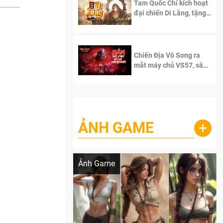
Tam Quốc Chí kích hoạt
đại chiến Di Lăng, tặng
siêu code giá trị dành
cho 100 độc giả đầu
tiên.
Chiến Địa Vô Song ra
mắt máy chủ VS57, sân
chơi đích thực dành cho
dân cày
ẢNH GAME
+
Lala Croft vừa nóng vừa xinh dưới nét vẽ
của AI
Ảnh Game