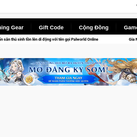
ing Gear
Gift Code
Cộng Đồng
Game
 tên gọi Palworld Online
Gia Nhập Closed Beta Norse Saga: 