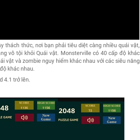
y thách thức, nơi bạn phải tiêu diệt càng nhiều quái vật,
g vô tội khỏi Quái vật. Monsterville có 40 cấp độ khác
 quái vật và zombie nguy hiểm khác nhau với các siêu năng
 độ khác nhau.
d 4.1 trở lên.