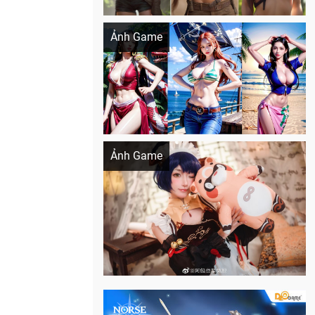
Khi AI Cosplay gái đẹp One Piece
Ảnh Game
Cosplay Xiangling siêu cute
Ảnh Game