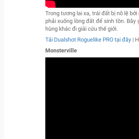
Trong tương lai xa, trái đất bị nô lệ b
phải xuống lòng đất để sinh tồn. Bây 
hùng khác đi giải cứu thế giới.
Tải Dualshot Roguelike PRO tại đây
| H
Monsterville