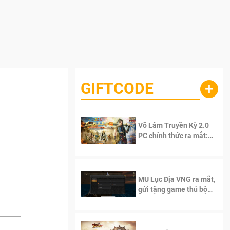
GIFTCODE
+
Võ Lâm Truyền Kỳ 2.0
PC chính thức ra mắt:
Sống lại thanh xuân, giữ
trọn tinh thần Võ Lâm
MU Lục Địa VNG ra mắt,
gửi tặng game thủ bộ
Code cực giá trị