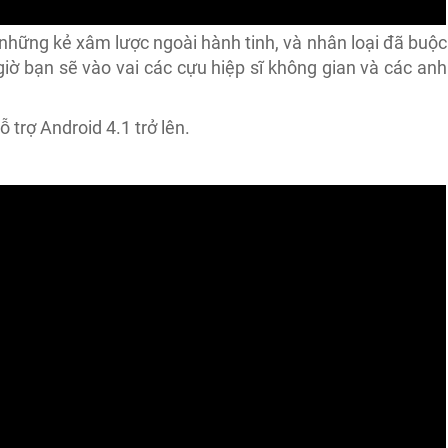
ởi những kẻ xâm lược ngoài hành tinh, và nhân loại đã buộc
giờ bạn sẽ vào vai các cựu hiệp sĩ không gian và các anh
ỗ trợ Android 4.1 trở lên.