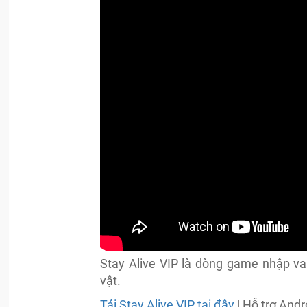
Stay Alive VIP là dòng game nhập va
vật.
Tải Stay Alive VIP tại đây
| Hỗ trợ Andro