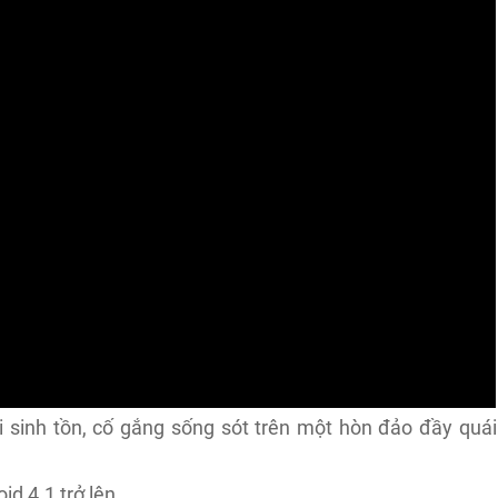
i sinh tồn, cố gắng sống sót trên một hòn đảo đầy quái
id 4.1 trở lên.