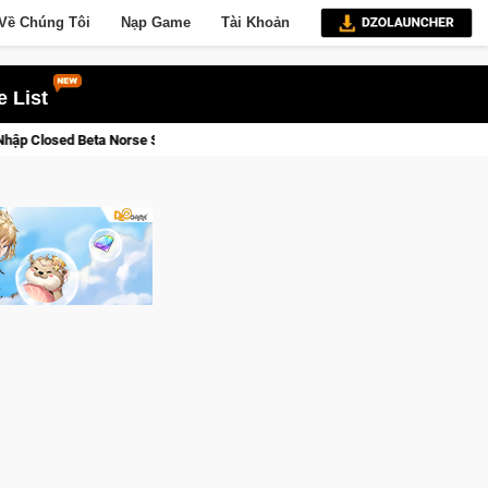
Về Chúng Tôi
Nạp Game
Tài Khoản
 List
Cửu Giới Thức Tỉnh, Săn DJI Osmo Pocket 3 Ngay Hôm Nay
Li