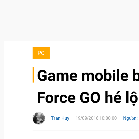
PC
Game mobile b
Force GO hé l
Tran Huy
19/08/2016 10:00:00
Nguồn: