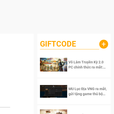
GIFTCODE
+
Võ Lâm Truyền Kỳ 2.0
PC chính thức ra mắt:
Sống lại thanh xuân, giữ
trọn tinh thần Võ Lâm
MU Lục Địa VNG ra mắt,
gửi tặng game thủ bộ
Code cực giá trị