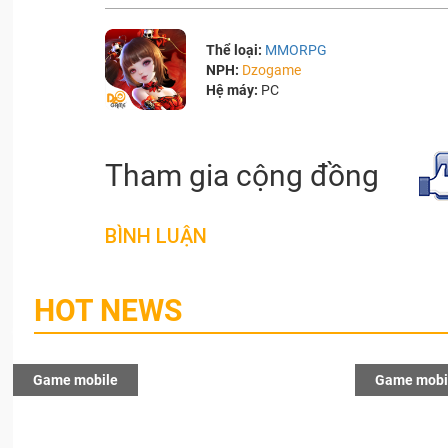
Thể loại:
MMORPG
NPH:
Dzogame
Hệ máy:
PC
Tham gia cộng đồng
BÌNH LUẬN
HOT NEWS
Game mobile
Game mobi