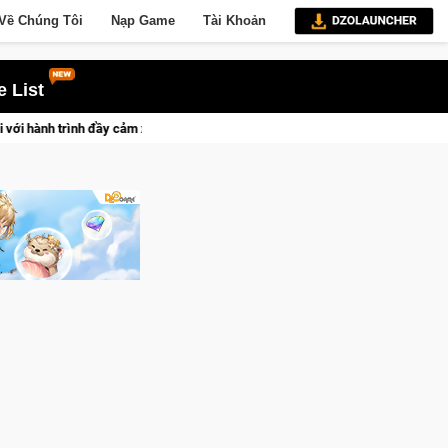
Về Chúng Tôi
Nạp Game
Tài Khoản
 List
eam Falcons lên ngôi vô địch
Trở thành "Đại ca Mèo" khuấy đả