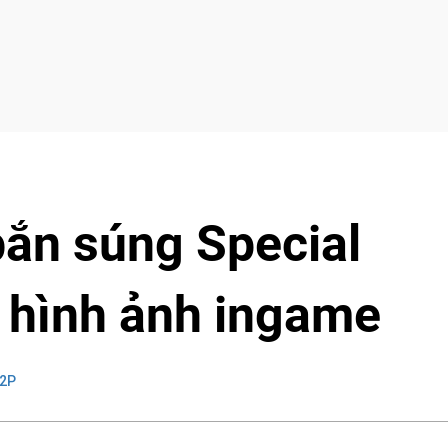
ắn súng Special
ộ hình ảnh ingame
 2P