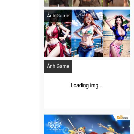
Khi AI Cosplay gái đẹp One Piece
Ảnh Game
Cosplay Xiangling siêu cute
Ảnh Game