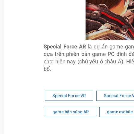
Special Force AR
là dự án game gam
dựa trên phiên bản game PC đình đá
chơi hiện nay (chủ yếu ở châu Á). H
bố.
Special Force VR
Special Force 
game bắn súng AR
game mobile