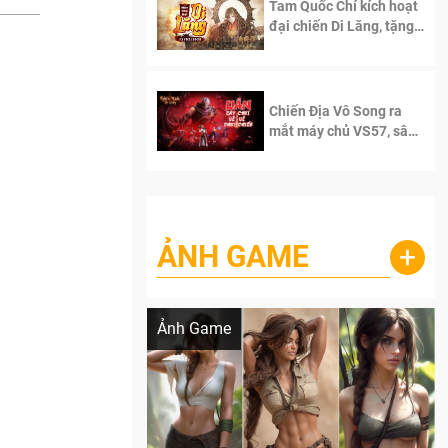
Tam Quốc Chí kích hoạt
đại chiến Di Lăng, tặng
siêu code giá trị dành
cho 100 độc giả đầu
tiên.
Chiến Địa Vô Song ra
mắt máy chủ VS57, sân
chơi đích thực dành cho
dân cày
ẢNH GAME
+
Lala Croft vừa nóng vừa xinh dưới nét vẽ
của AI
Ảnh Game