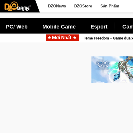
DZONews
DZOStore
Sản Phẩm
PC/ Web
Mobile Game
Esport
Gam
Mới Nhất
Trial Xtreme Freedom – Game đua xe mô tô PvP sở hữu vật lý siêu