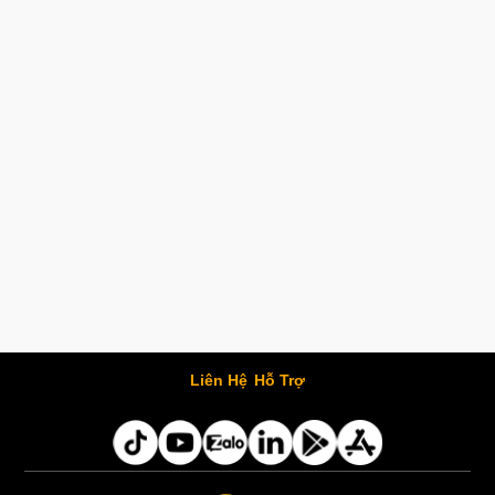
Liên Hệ
Hỗ Trợ