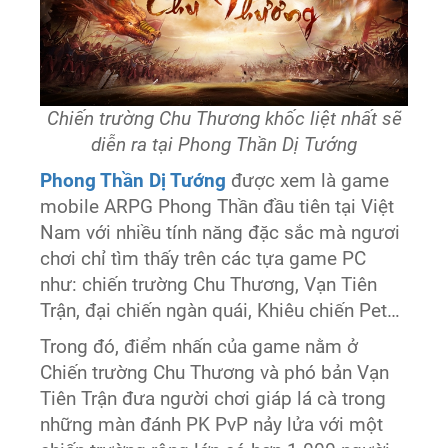
Chiến trường Chu Thương khốc liệt nhất sẽ
diễn ra tại Phong Thần Dị Tướng
Phong Thần Dị Tướng
được xem là game
mobile ARPG Phong Thần đầu tiên tại Việt
Nam với nhiều tính năng đặc sắc mà ngươi
chơi chỉ tìm thấy trên các tựa game PC
như: chiến trường Chu Thương, Vạn Tiên
Trận, đại chiến ngàn quái, Khiêu chiến Pet…
Trong đó, điểm nhấn của game nằm ở
Chiến trường Chu Thương và phó bản Vạn
Tiên Trận đưa người chơi giáp lá cà trong
những màn đánh PK PvP nảy lửa với một