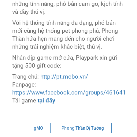
những tính năng, phó bản cam go, kịch tính
và đầy thú vị.
Với hệ thống tính năng đa dạng, phó bản
mới cùng hệ thống pet phong phú, Phong
Thần hứa hẹn mang đến cho người chơi
những trải nghiệm khác biệt, thú vị.
Nhân dịp game mở cửa, Playpark xin gửi
tặng 500 gift code:
Trang chủ:
http://pt.mobo.vn/
Fanpage:
https://www.facebook.com/groups/46164106
Tải game
tại đây
gMO
Phong Thần Dị Tướng