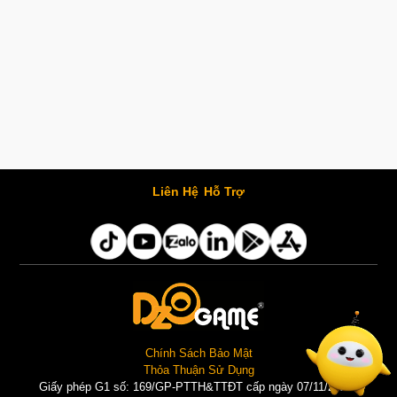
Liên Hệ
Hỗ Trợ
Chính Sách Bảo Mật
Thỏa Thuận Sử Dụng
Giấy phép G1 số: 169/GP-PTTH&TTĐT cấp ngày 07/11/2025 |