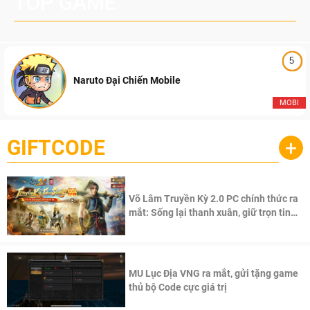
TOP GAME
5
Naruto Đại Chiến Mobile
MOBI
GIFTCODE
+
Võ Lâm Truyền Kỳ 2.0 PC chính thức ra
mắt: Sống lại thanh xuân, giữ trọn tinh
thần Võ Lâm
MU Lục Địa VNG ra mắt, gửi tặng game
thủ bộ Code cực giá trị