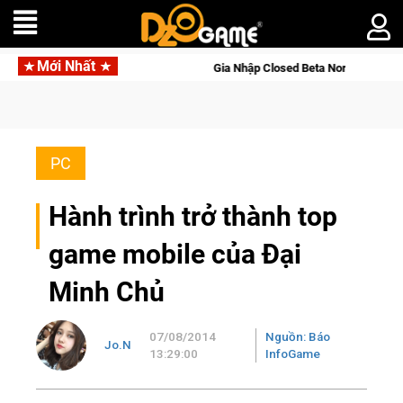
Mới Nhất
Gia Nhập Closed Beta Norse Saga: Cửu Giới Thức Tỉnh, Săn D
PC
Hành trình trở thành top
game mobile của Đại
Minh Chủ
07/08/2014
Nguồn: Báo
Jo.N
13:29:00
InfoGame