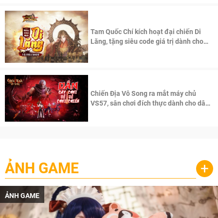
Tam Quốc Chí kích hoạt đại chiến Di
Lăng, tặng siêu code giá trị dành cho
100 độc giả đầu tiên.
Chiến Địa Vô Song ra mắt máy chủ
VS57, sân chơi đích thực dành cho dân
cày
ẢNH GAME
+
ẢNH GAME