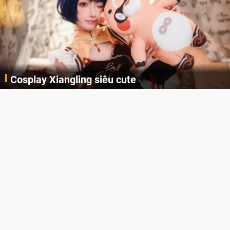
Cosplay Xiangling siêu cute
Cùng thưởng thức những hình ảnh cosplay Xiangling trong Genshin Impact siêu dễ thương của người dùng Weibo "阿包也是兔娘"