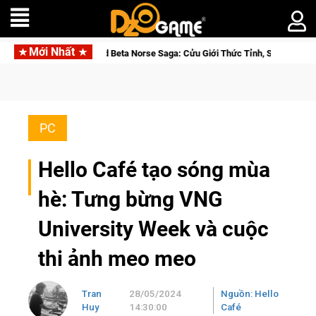
Mới Nhất
 Beta Norse Saga: Cửu Giới Thức Tỉnh, Săn DJI Osmo Pocket 3 Ngay Hôm Nay
PC
Hello Café tạo sóng mùa
hè: Tưng bừng VNG
University Week và cuộc
thi ảnh meo meo
Tran
28/05/2024
Nguồn: Hello
Huy
14:30:00
Café