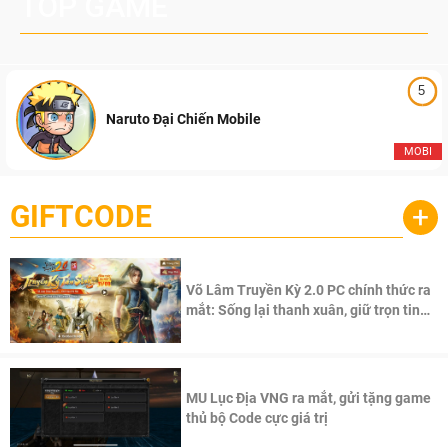
TOP GAME
5
Naruto Đại Chiến Mobile
MOBI
GIFTCODE
+
Võ Lâm Truyền Kỳ 2.0 PC chính thức ra
mắt: Sống lại thanh xuân, giữ trọn tinh
thần Võ Lâm
MU Lục Địa VNG ra mắt, gửi tặng game
thủ bộ Code cực giá trị