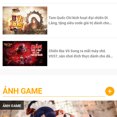
Tam Quốc Chí kích hoạt đại chiến Di
Lăng, tặng siêu code giá trị dành cho
100 độc giả đầu tiên.
Chiến Địa Vô Song ra mắt máy chủ
VS57, sân chơi đích thực dành cho dân
cày
ẢNH GAME
+
ẢNH GAME