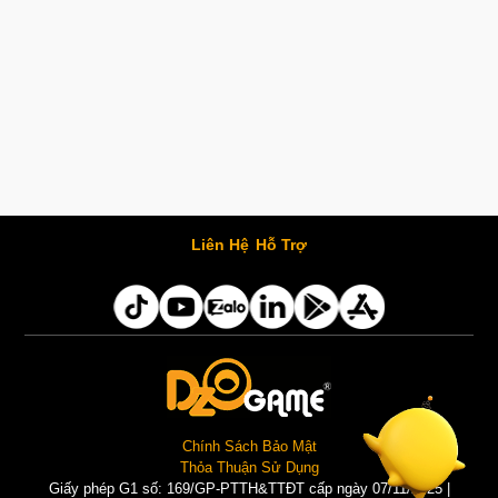
Liên Hệ
Hỗ Trợ
Chính Sách Bảo Mật
Thỏa Thuận Sử Dụng
Giấy phép G1 số: 169/GP-PTTH&TTĐT cấp ngày 07/11/2025 |