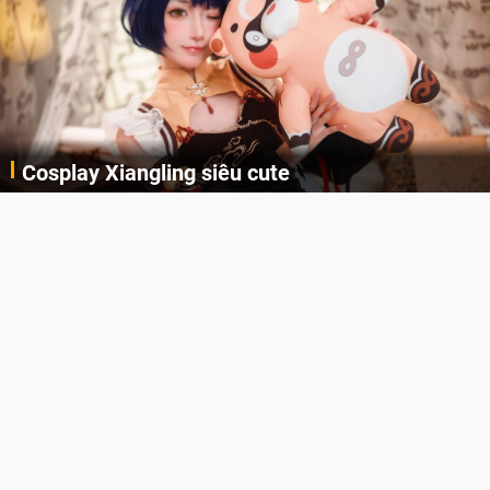
Cosplay Xiangling siêu cute
Cùng thưởng thức những hình ảnh cosplay Xiangling trong Genshin Impact siêu dễ thương của người dùng Weibo "阿包也是兔娘"