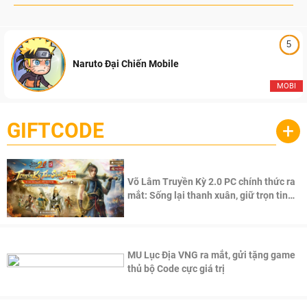
5
Naruto Đại Chiến Mobile
MOBI
GIFTCODE
+
Võ Lâm Truyền Kỳ 2.0 PC chính thức ra
mắt: Sống lại thanh xuân, giữ trọn tinh
thần Võ Lâm
MU Lục Địa VNG ra mắt, gửi tặng game
thủ bộ Code cực giá trị