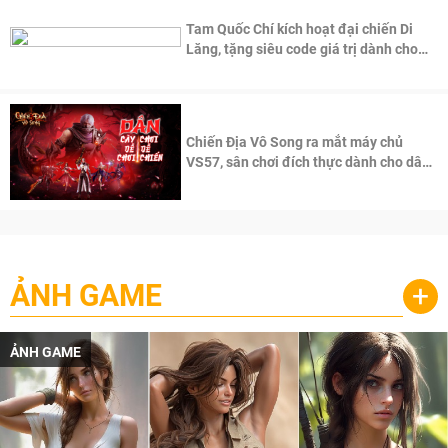
Tam Quốc Chí kích hoạt đại chiến Di
Lăng, tặng siêu code giá trị dành cho
100 độc giả đầu tiên.
Chiến Địa Vô Song ra mắt máy chủ
VS57, sân chơi đích thực dành cho dân
cày
ẢNH GAME
+
ẢNH GAME