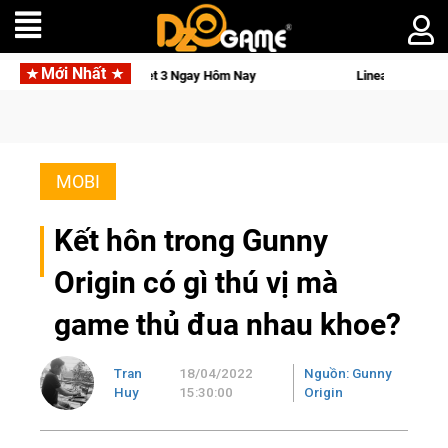
Mới Nhất
I Osmo Pocket 3 Ngay Hôm Nay
Lineage W – Quyền lực và tài 
MOBI
Kết hôn trong Gunny
Origin có gì thú vị mà
game thủ đua nhau khoe?
Tran
18/04/2022
Nguồn: Gunny
Huy
15:30:00
Origin