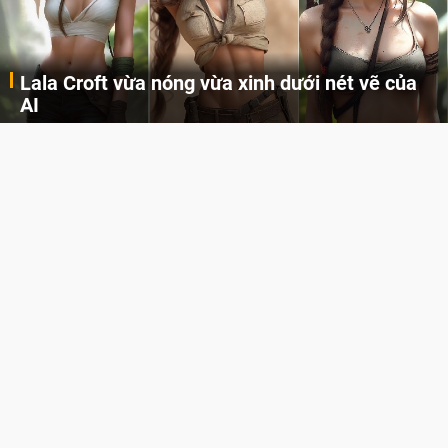
Lala Croft vừa nóng vừa xinh dưới nét vẽ của
AI
Cùng đến với những hình ảnh Lala Croft của Tomb Raider dưới nét vẽ của AI. Một cô nàng xinh đẹp, nóng bỏng nhưng cũng rắn rỏi và mạnh mẽ.