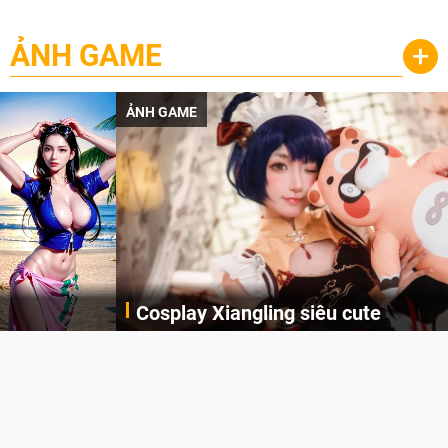
ẢNH GAME
+
ẢNH GAME
Cosplay Xiangling siêu cute
Cùng thưởng thức những hình ảnh cosplay Xiangling trong Genshin Impact siêu dễ thương của người dùng Weibo "阿包也是兔娘"