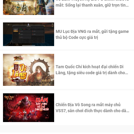
mắt: Sống lại thanh xuân, giữ trọn tinh
thần Võ Lâm
MU Lục Địa VNG ra mắt, gửi tặng game
thủ bộ Code cực giá trị
Tam Quốc Chí kích hoạt đại chiến Di
Lăng, tặng siêu code giá trị dành cho
100 độc giả đầu tiên.
Chiến Địa Vô Song ra mắt máy chủ
VS57, sân chơi đích thực dành cho dân
cày