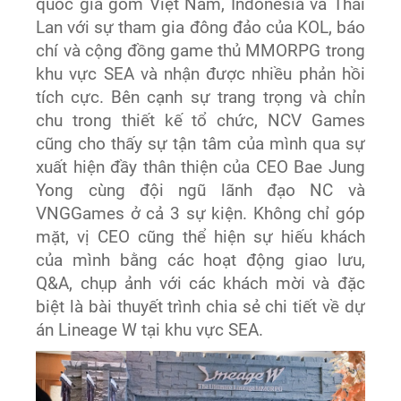
quốc gia gồm Việt Nam, Indonesia và Thái
Lan với sự tham gia đông đảo của KOL, báo
chí và cộng đồng game thủ MMORPG trong
khu vực SEA và nhận được nhiều phản hồi
tích cực. Bên cạnh sự trang trọng và chỉn
chu trong thiết kế tổ chức, NCV Games
cũng cho thấy sự tận tâm của mình qua sự
xuất hiện đầy thân thiện của CEO Bae Jung
Yong cùng đội ngũ lãnh đạo NC và
VNGGames ở cả 3 sự kiện. Không chỉ góp
mặt, vị CEO cũng thể hiện sự hiếu khách
của mình bằng các hoạt động giao lưu,
Q&A, chụp ảnh với các khách mời và đặc
biệt là bài thuyết trình chia sẻ chi tiết về dự
án Lineage W tại khu vực SEA.