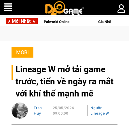
Mới Nhất
gọi Palworld Online
Gia Nhập Closed Beta Norse Saga: Cửu G
MOBI
Lineage W mở tải game
trước, tiến về ngày ra mắt
với khí thế mạnh mẽ
Tran
25/05/2026
Nguồn:
Huy
09:00:00
Lineage W