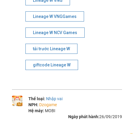
Lineage W VNG
Lineage W VNGGames
Lineage W NCV Games
tải trước Lineage W
giftcode Lineage W
Thể loại:
Nhập vai
NPH:
Dzogame
Hệ máy:
MOBI
Ngày phát hành:
26/09/2019