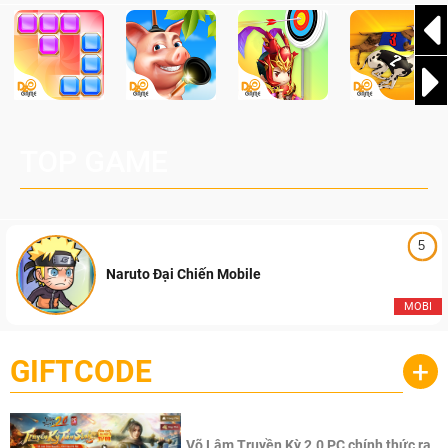
TOP GAME
5
Naruto Đại Chiến Mobile
MOBI
GIFTCODE
+
Võ Lâm Truyền Kỳ 2.0 PC chính thức ra