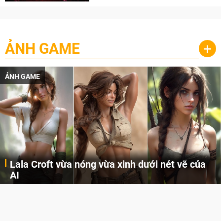
ẢNH GAME
+
ẢNH GAME
Lala Croft vừa nóng vừa xinh dưới nét vẽ của
AI
Cùng đến với những hình ảnh Lala Croft của Tomb Raider dưới nét vẽ của AI. Một cô nàng xinh đẹp, nóng bỏng nhưng cũng rắn rỏi và mạnh mẽ.