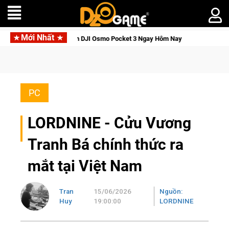
Mới Nhất
c Tỉnh, Săn DJI Osmo Pocket 3 Ngay Hôm Nay
Medal Hunter: G
PC
LORDNINE - Cửu Vương
Tranh Bá chính thức ra
mắt tại Việt Nam
Tran
15/06/2026
Nguồn:
Huy
19:00:00
LORDNINE