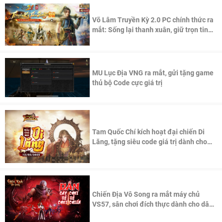
Võ Lâm Truyền Kỳ 2.0 PC chính thức ra
mắt: Sống lại thanh xuân, giữ trọn tinh
thần Võ Lâm
MU Lục Địa VNG ra mắt, gửi tặng game
thủ bộ Code cực giá trị
Tam Quốc Chí kích hoạt đại chiến Di
Lăng, tặng siêu code giá trị dành cho
100 độc giả đầu tiên.
Chiến Địa Vô Song ra mắt máy chủ
VS57, sân chơi đích thực dành cho dân
cày