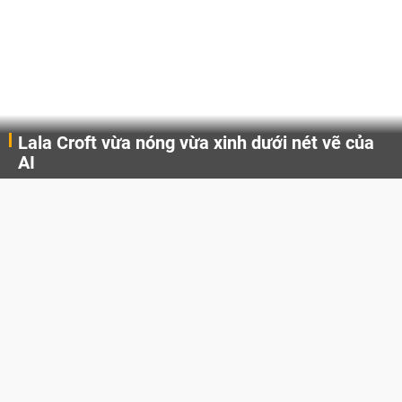
Lala Croft vừa nóng vừa xinh dưới nét vẽ của
AI
Cùng đến với những hình ảnh Lala Croft của Tomb Raider dưới nét vẽ của AI. Một cô nàng xinh đẹp, nóng bỏng nhưng cũng rắn rỏi và mạnh mẽ.