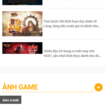
Tam Quốc Chí kích hoạt đại chiến Di
Lăng, tặng siêu code giá trị dành cho
100 độc giả đầu tiên.
Chiến Địa Vô Song ra mắt máy chủ
VS57, sân chơi đích thực dành cho dân
cày
ẢNH GAME
+
ẢNH GAME