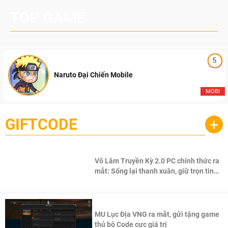
TOP GAME
5
Naruto Đại Chiến Mobile
MOBI
GIFTCODE
+
Võ Lâm Truyền Kỳ 2.0 PC chính thức ra
mắt: Sống lại thanh xuân, giữ trọn tinh
thần Võ Lâm
MU Lục Địa VNG ra mắt, gửi tặng game
thủ bộ Code cực giá trị