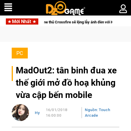
Mới Nhất
ng bị của game thủ Crossfire sẽ lộng lẫy ánh đèn với Kho Báu Hoàng Gia Sapp
PC
MadOut2: tân binh đua xe
thế giới mở đồ hoạ khủng
vừa cập bến mobile
16/01/2018
Nguồn: Touch
Hy
16:00:00
Arcade