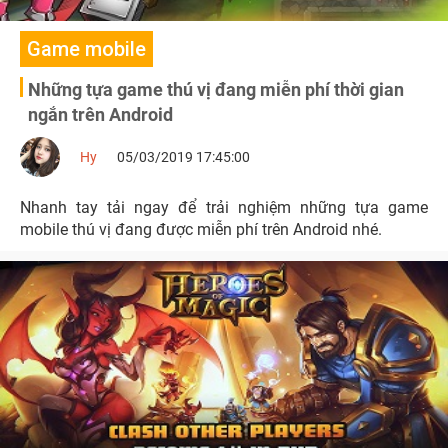
Game mobile
Những tựa game thú vị đang miễn phí thời gian
ngắn trên Android
Hy
05/03/2019 17:45:00
Nhanh tay tải ngay để trải nghiệm những tựa game
mobile thú vị đang được miễn phí trên Android nhé.