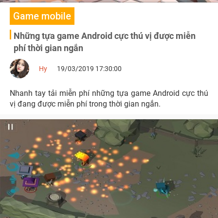
Game mobile
Những tựa game Android cực thú vị được miễn
phí thời gian ngắn
Hy
19/03/2019 17:30:00
Nhanh tay tải miễn phí những tựa game Android cực thú
vị đang được miễn phí trong thời gian ngắn.