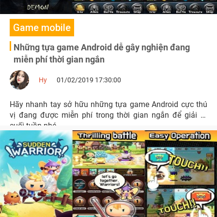
Game mobile
Những tựa game Android dễ gây nghiện đang
miễn phí thời gian ngắn
Hy
01/02/2019 17:30:00
Hãy nhanh tay sở hữu những tựa game Android cực thú
vị đang được miễn phí trong thời gian ngắn để giải trí
cuối tuần nhé.