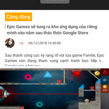
Cộng đồng
Epic Games sẽ tung ra kho ứng dụng của riêng
mình vào năm sau thác thức Google Store
Hy
06/12/2018 16:30:00
Sau thành công cực kỳ rạng rỡ với tựa game Fornite, Epic
Games còn đang tham vọng cạnh tranh trực tiếp với
Google vào năm sau.