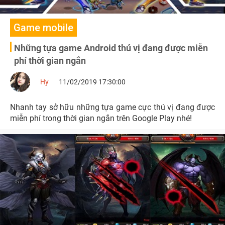
Game mobile
Những tựa game Android thú vị đang được miễn
phí thời gian ngắn
Hy
11/02/2019 17:30:00
Nhanh tay sở hữu những tựa game cực thú vị đang được
miễn phí trong thời gian ngắn trên Google Play nhé!