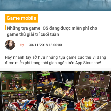
Game mobile
Những tựa game iOS đang được miễn phí cho
game thủ giải trí cuối tuần
Hy
30/11/2018 18:00:00
Hãy nhanh tay sở hữu những tựa game cực thú vị đang
được miễn phí trong thời gian ngắn trên App Store nhé!