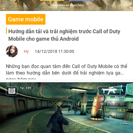
Game mobile
Hướng dẫn tải và trải nghiệm trước Call of Duty
Mobile cho game thủ Android
Hy
14/12/2018 11:30:00
Những bạn đọc quan tâm đến Call of Duty Mobile có thể
làm theo hướng dẫn bên dưới để trải nghiệm tựa game
ngay hôm nay.