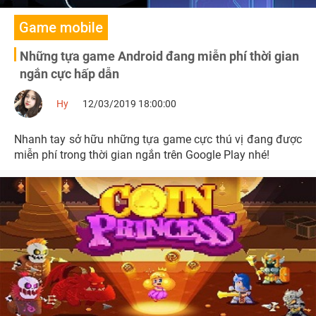
Game mobile
Những tựa game Android đang miễn phí thời gian
ngắn cực hấp dẫn
Hy
12/03/2019 18:00:00
Nhanh tay sở hữu những tựa game cực thú vị đang được
miễn phí trong thời gian ngắn trên Google Play nhé!