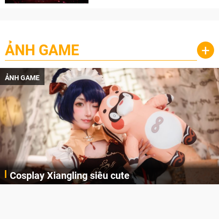
ẢNH GAME
+
ẢNH GAME
Cosplay Xiangling siêu cute
Cùng thưởng thức những hình ảnh cosplay Xiangling trong Genshin Impact siêu dễ thương của người dùng Weibo "阿包也是兔娘"