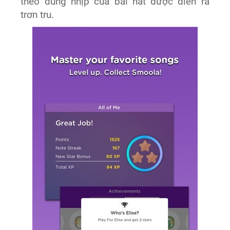
theo đúng nhịp của bài hát được diễn ra
trơn tru.