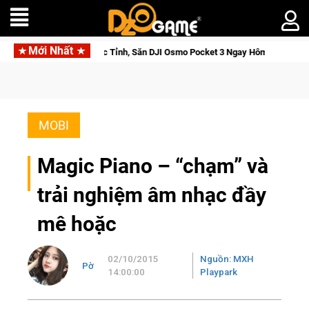
Mới Nhất
 Giới Thức Tỉnh, Săn DJI Osmo Pocket 3 Ngay Hôm Nay
Linea
MOBI
Magic Piano – “chạm” và
trải nghiệm âm nhạc đầy
mê hoặc
02/10/2015
Nguồn: MXH
Pờ
14:00:00
Playpark