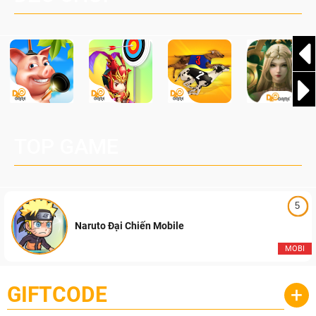
Pocketpair, Inc.
TOP GAME
5
Naruto Đại Chiến Mobile
MOBI
GIFTCODE
+