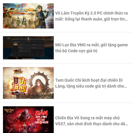
Võ Lâm Truyền Kỳ 2.0 PC chính thức ra
mắt: Sống lại thanh xuân, giữ trọn tinh
thần Võ Lâm
MU Lục Địa VNG ra mắt, gửi tặng game
thủ bộ Code cực giá trị
Tam Quốc Chí kích hoạt đại chiến Di
Lăng, tặng siêu code giá trị dành cho
100 độc giả đầu tiên.
Chiến Địa Vô Song ra mắt máy chủ
VS57, sân chơi đích thực dành cho dân
cày