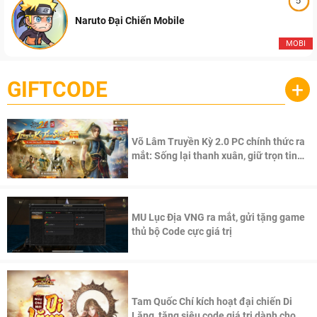
Naruto Đại Chiến Mobile
MOBI
GIFTCODE
+
Võ Lâm Truyền Kỳ 2.0 PC chính thức ra
mắt: Sống lại thanh xuân, giữ trọn tinh
thần Võ Lâm
MU Lục Địa VNG ra mắt, gửi tặng game
thủ bộ Code cực giá trị
Tam Quốc Chí kích hoạt đại chiến Di
Lăng, tặng siêu code giá trị dành cho