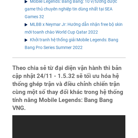
Mobile Legends: Bang Bang: 10 vị tướng được
game thủ chuyên nghiệp tin dùng nhất tại SEA
Games 32
MLBB x Neymar Jr: Hướng dẫn nhận free bộ skin
mới toanh chào World Cup Qatar 2022
Khởi tranh hệ thống giải Mobile Legends: Bang
Bang Pro Series Summer 2022
Theo chia sẻ từ đại diện vận hành thì bản
cập nhật 24/11 - 1.5.32 sẽ tối ưu hóa hệ
thống ghép trận và điều chỉnh chiến trận
cùng một số thay đổi khác trong hệ thống
tính năng Mobile Legends: Bang Bang
VNG.