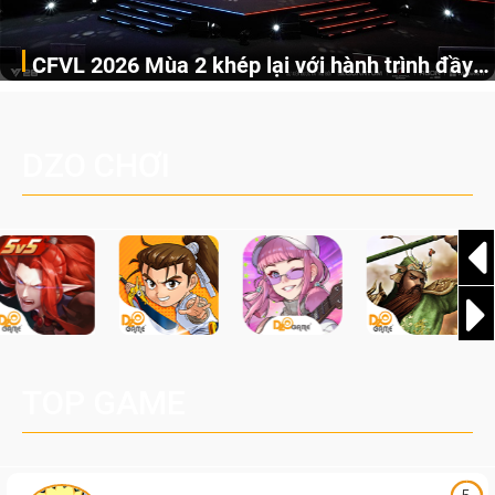
CFVL 2026 Mùa 2 khép lại với hành trình đầy
Sau 2 tháng tranh tài sôi nổi, CrossFire Vietnam League
cảm xúc, Team Falcons lên ngôi vô địch
(CFVL) 2026 Mùa 2 đã chính thức khép lại với loạt trận tại
Vòng Playoffs thi đấu Offline tại Nhà Thi đấu Tây Hồ (Hà
DZO CHƠI
Nội) và trận Chung kết vô cùng mãn nhãn với sự lên ngôi
của Team Falcons, đánh dấu sự kết thúc một trong những
mùa giải hấp dẫn và kịch tính nhất của Đột Kích Việt Nam.
TOP GAME
5