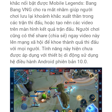
khắc nổi bật được Mobile Legends: Bang
Bang VNG cho ra mắt nhằm giúp người
chơi lưu lại khoảnh khắc xuất thần trong
các trận thi đấu, hoặc tạo nên các video
trên màn hình kết quả trận đấu. Người chơi
cũng có thể share (chia sẻ) ngay video này
lên mạng xã hội để khoe thành quả thi đấu
với mọi người. Tính năng này hiện chưa
được áp dụng với thiết bị di động sử dụng
hệ điều hành Android phiên bản 10.0.