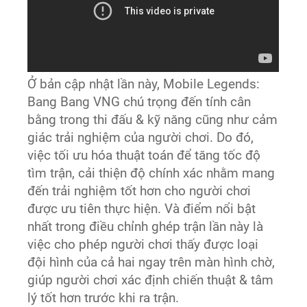
Ở bản cập nhật lần này, Mobile Legends:
Bang Bang VNG chú trọng đến tính cân
bằng trong thi đấu & kỹ năng cũng như cảm
giác trải nghiệm của người chơi. Do đó,
việc tối ưu hóa thuật toán để tăng tốc độ
tìm trận, cải thiện độ chính xác nhằm mang
đến trải nghiệm tốt hơn cho người chơi
được ưu tiên thực hiện. Và điểm nổi bật
nhất trong điều chỉnh ghép trận lần này là
việc cho phép người chơi thấy được loại
đội hình của cả hai ngay trên màn hình chờ,
giúp người chơi xác định chiến thuật & tâm
lý tốt hơn trước khi ra trận.