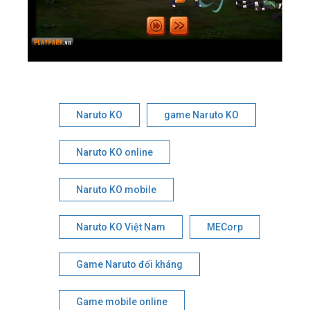
Naruto KO
game Naruto KO
Naruto KO online
Naruto KO mobile
Naruto KO Việt Nam
MECorp
Game Naruto đối kháng
Game mobile online