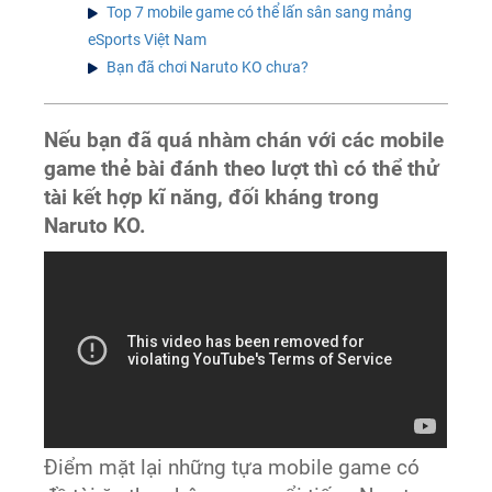
Top 7 mobile game có thể lấn sân sang mảng
eSports Việt Nam
Bạn đã chơi Naruto KO chưa?
Nếu bạn đã quá nhàm chán với các mobile
game thẻ bài đánh theo lượt thì có thể thử
tài kết hợp kĩ năng, đối kháng trong
Naruto KO.
Điểm mặt lại những tựa mobile game có