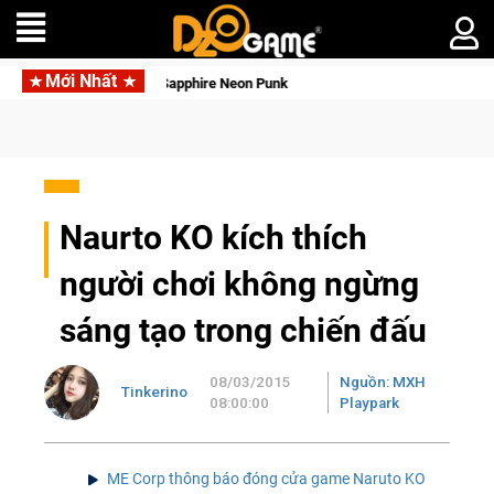
Mới Nhất
Garena hợp tác cùng Pocketpair đưa bom tấn săn thú sinh
Naurto KO kích thích
người chơi không ngừng
sáng tạo trong chiến đấu
08/03/2015
Nguồn: MXH
Tinkerino
08:00:00
Playpark
ME Corp thông báo đóng cửa game Naruto KO