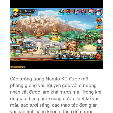
Các tướng trong Naruto KO được mô
phỏng giống với nguyên gốc với cử động
nhân vật được làm khá mượt mà. Trong khi
đó giao diện game cũng được thiết kế với
màu sắc tươi sáng, các thao tác đơn giản
với các tính năng không đánh đố người