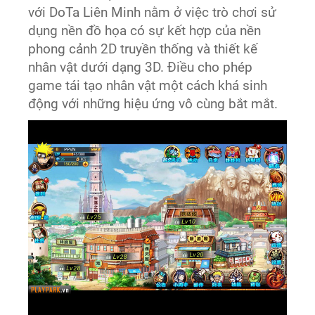
với DoTa Liên Minh nằm ở việc trò chơi sử
dụng nền đồ họa có sự kết hợp của nền
phong cảnh 2D truyền thống và thiết kế
nhân vật dưới dạng 3D. Điều cho phép
game tái tạo nhân vật một cách khá sinh
động với những hiệu ứng vô cùng bắt mắt.