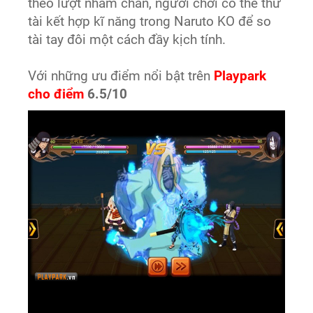
theo lượt nhàm chán, người chơi có thể thử
tài kết hợp kĩ năng trong Naruto KO để so
tài tay đôi một cách đầy kịch tính.
Với những ưu điểm nổi bật trên
Playpark
cho điểm
6.5/10