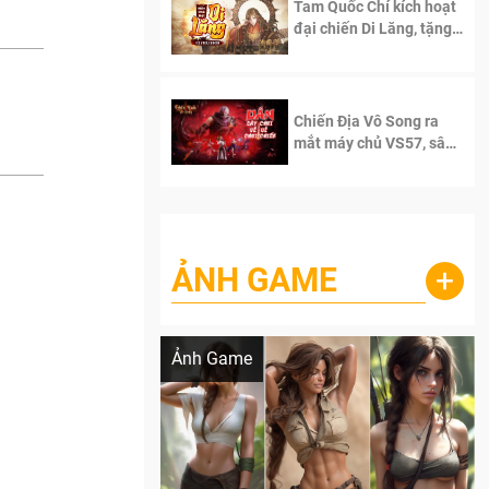
Tam Quốc Chí kích hoạt
đại chiến Di Lăng, tặng
siêu code giá trị dành
cho 100 độc giả đầu
tiên.
Chiến Địa Vô Song ra
mắt máy chủ VS57, sân
chơi đích thực dành cho
dân cày
ẢNH GAME
+
Lala Croft vừa nóng vừa xinh dưới nét vẽ
của AI
Ảnh Game