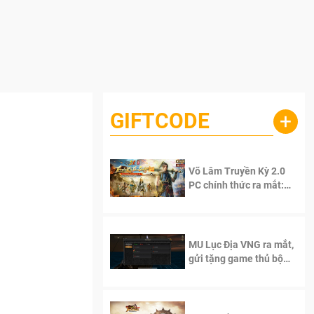
GIFTCODE
+
Võ Lâm Truyền Kỳ 2.0
PC chính thức ra mắt:
Sống lại thanh xuân, giữ
S
trọn tinh thần Võ Lâm
MU Lục Địa VNG ra mắt,
gửi tặng game thủ bộ
Code cực giá trị