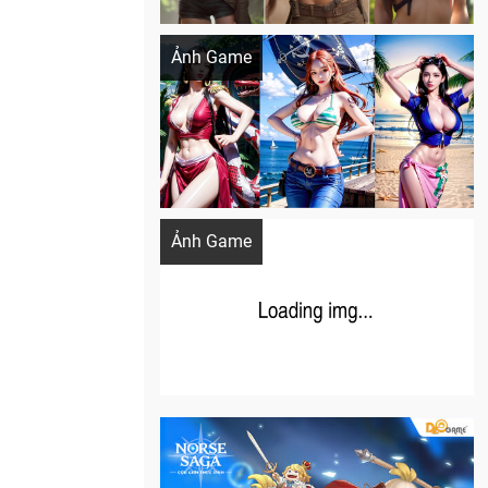
Khi AI Cosplay gái đẹp One Piece
Ảnh Game
Cosplay Xiangling siêu cute
Ảnh Game