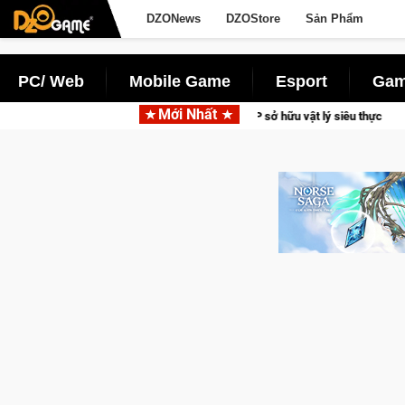
DZONews
DZOStore
Sản Phẩm
PC/ Web
Mobile Game
Esport
Gam
Mới Nhất
đua xe mô tô PvP sở hữu vật lý siêu thực
CFVL 2026 Mùa 2 kh