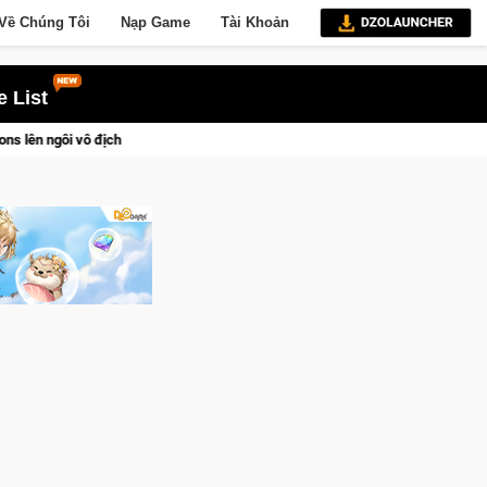
Về Chúng Tôi
Nạp Game
Tài Khoản
 List
Trở thành "Đại ca Mèo" khuấy đảo thế giới ngầm trong Cat Mafia