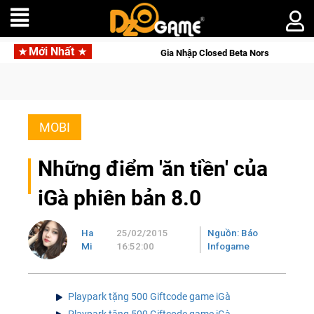
Mới Nhất
 Online
Gia Nhập Closed Beta Norse Saga: Cửu Giới Thức Tỉn
MOBI
Những điểm 'ăn tiền' của
iGà phiên bản 8.0
Ha
25/02/2015
Nguồn: Báo
Mi
16:52:00
Infogame
Playpark tặng 500 Giftcode game iGà
Playpark tặng 500 Giftcode game iGà