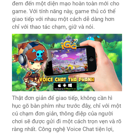
đem đến một diện mạo hoàn toàn mới cho
game. Với tính năng này, game thủ có thể
giao tiếp với nhau một cách dễ dàng hơn
chỉ với thao tác chạm, giữ và nói.
Thật đơn giản để giao tiếp, không cần hì
hục gõ bàn phím như trước đây, chỉ với một
cú chạm đơn giản, thông điệp của người
chơi sẽ được gửi đi một cách trọn vẹn và rõ
ràng nhất. Công nghệ Voice Chat tiện lợi,