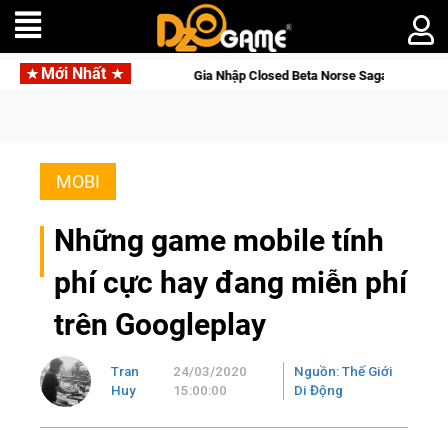
Mới Nhất
ne
Gia Nhập Closed Beta Norse Saga: Cửu Giới Thức Tỉnh, S
MOBI
Những game mobile tính
phí cực hay đang miễn phí
trên Googleplay
Tran
24/03/2020
Nguồn: Thế Giới
Huy
15:00:00
Di Động