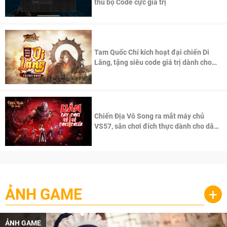
thủ bộ Code cực giá trị
Tam Quốc Chí kích hoạt đại chiến Di
Lăng, tặng siêu code giá trị dành cho
100 độc giả đầu tiên.
Chiến Địa Vô Song ra mắt máy chủ
VS57, sân chơi đích thực dành cho dân
cày
ẢNH GAME
+
ẢNH GAME