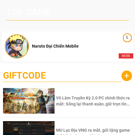
TOP GAME
5
Naruto Đại Chiến Mobile
MOBI
GIFTCODE
+
Võ Lâm Truyền Kỳ 2.0 PC chính thức ra
mắt: Sống lại thanh xuân, giữ trọn tinh
thần Võ Lâm
MU Lục Địa VNG ra mắt, gửi tặng game