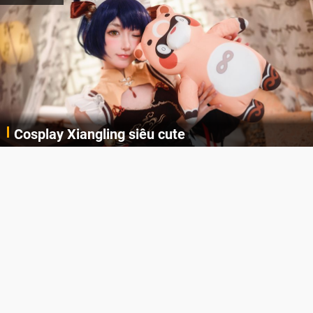
Cosplay Xiangling siêu cute
Cùng thưởng thức những hình ảnh cosplay Xiangling trong Genshin Impact siêu dễ thương của người dùng Weibo "阿包也是兔娘"