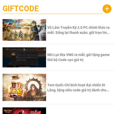
GIFTCODE
+
Võ Lâm Truyền Kỳ 2.0 PC chính thức ra
mắt: Sống lại thanh xuân, giữ trọn tinh
thần Võ Lâm
MU Lục Địa VNG ra mắt, gửi tặng game
thủ bộ Code cực giá trị
Tam Quốc Chí kích hoạt đại chiến Di
Lăng, tặng siêu code giá trị dành cho
100 độc giả đầu tiên.