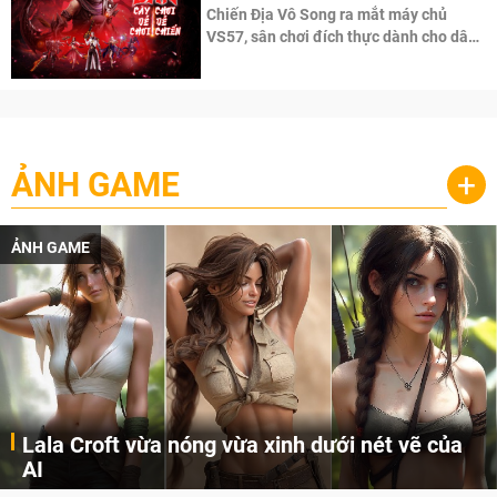
Chiến Địa Vô Song ra mắt máy chủ
VS57, sân chơi đích thực dành cho dân
cày
ẢNH GAME
+
ẢNH GAME
Lala Croft vừa nóng vừa xinh dưới nét vẽ của
AI