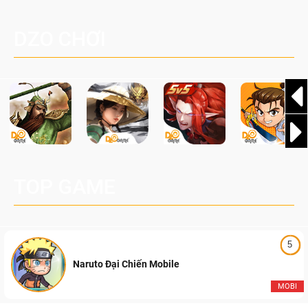
sàng đón nhận hàng loạt sự kiện hấp dẫn, phần thưởng
Nay
độc quyền cùng vô vàn bất ngờ đang chờ được khám phá!
DZO CHƠI
TOP GAME
5
Naruto Đại Chiến Mobile
MOBI