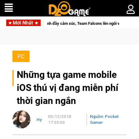
Mới Nhất
ại với hành trình đầy cảm xúc, Team Falcons lên ngôi vô địch
PC
Những tựa game mobile
iOS thú vị đang miễn phí
thời gian ngắn
05/12/2018
Nguồn: Pocket
Hy
17:30:00
Gamer