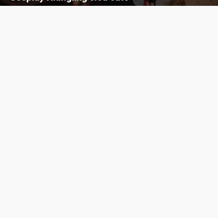
Cùng thưởng thức những hình ảnh cosplay Xiangling trong Genshin Impact siêu dễ thương của người dùng Weibo "阿包也是兔娘"