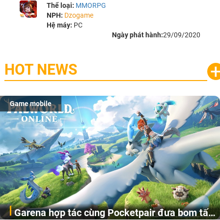
Thể loại:
MMORPG
NPH:
Dzogame
Hệ máy:
PC
Ngày phát hành:
29/09/2020
HOT NEWS
Game mobile
Garena hợp tác cùng Pocketpair đưa bom tấn