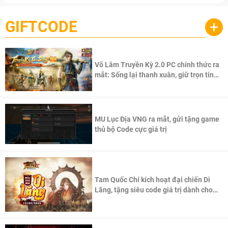
GIFTCODE
+
Võ Lâm Truyền Kỳ 2.0 PC chính thức ra
mắt: Sống lại thanh xuân, giữ trọn tinh
thần Võ Lâm
MU Lục Địa VNG ra mắt, gửi tặng game
thủ bộ Code cực giá trị
Tam Quốc Chí kích hoạt đại chiến Di
Lăng, tặng siêu code giá trị dành cho
100 độc giả đầu tiên.