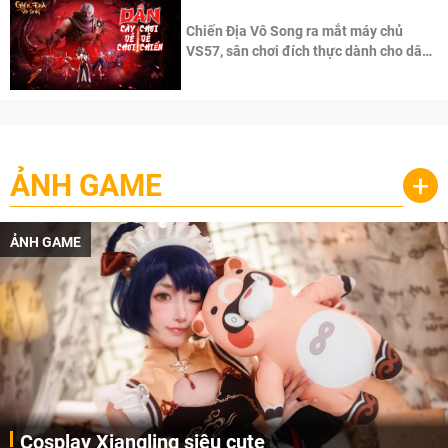
Chiến Địa Vô Song ra mắt máy chủ
VS57, sân chơi đích thực dành cho dân
cày
ẢNH GAME
+
ẢNH GAME
Cosplay Xiangling siêu cute