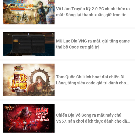
Võ Lâm Truyền Kỳ 2.0 PC chính thức ra
mắt: Sống lại thanh xuân, giữ trọn tinh
thần Võ Lâm
MU Lục Địa VNG ra mắt, gửi tặng game
thủ bộ Code cực giá trị
Tam Quốc Chí kích hoạt đại chiến Di
Lăng, tặng siêu code giá trị dành cho
100 độc giả đầu tiên.
Chiến Địa Vô Song ra mắt máy chủ
VS57, sân chơi đích thực dành cho dân
cày