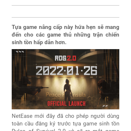
Tựa game nâng cấp này hứa hẹn sẽ mang
đến cho các game thủ những trận chiến
sinh tồn hấp dẫn hơn.
NetEase mới đây đã cho phép người dùng
toàn cầu đăng ký trước tựa game sinh tồn