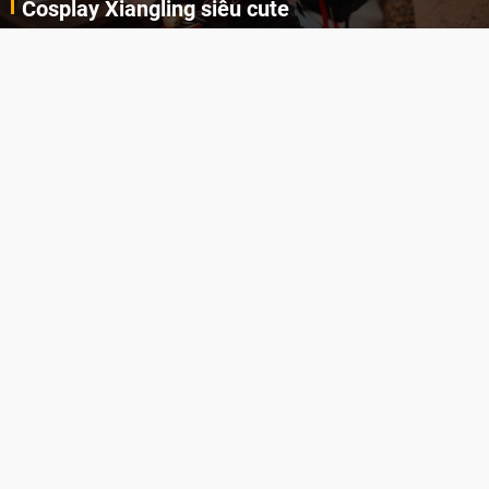
Cosplay Xiangling siêu cute
Cùng thưởng thức những hình ảnh cosplay Xiangling trong Genshin Impact siêu dễ thương của người dùng Weibo "阿包也是兔娘"