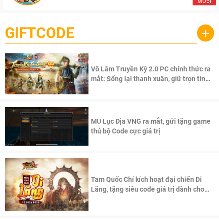
MOBI
GIFTCODE
+
Võ Lâm Truyền Kỳ 2.0 PC chính thức ra
mắt: Sống lại thanh xuân, giữ trọn tinh
thần Võ Lâm
MU Lục Địa VNG ra mắt, gửi tặng game
thủ bộ Code cực giá trị
Tam Quốc Chí kích hoạt đại chiến Di
Lăng, tặng siêu code giá trị dành cho
100 độc giả đầu tiên.