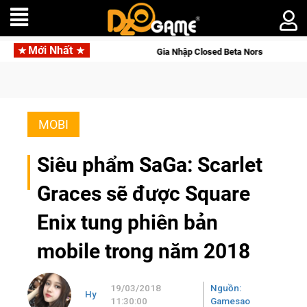
Mới Nhất
ld Online
Gia Nhập Closed Beta Norse Saga: Cửu Giới Thức 
MOBI
Siêu phẩm SaGa: Scarlet
Graces sẽ được Square
Enix tung phiên bản
mobile trong năm 2018
19/03/2018
Nguồn:
Hy
11:30:00
Gamesao