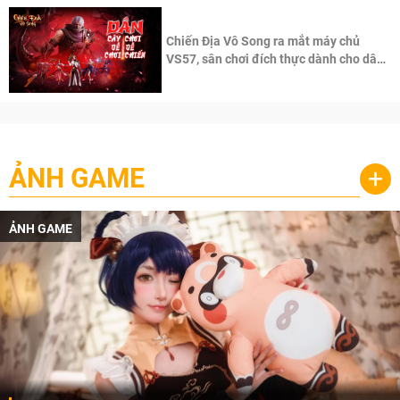
Chiến Địa Vô Song ra mắt máy chủ
VS57, sân chơi đích thực dành cho dân
cày
ẢNH GAME
+
ẢNH GAME