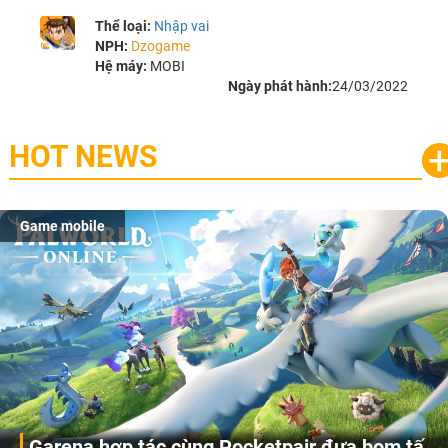
Thể loại:
Nhập vai
NPH:
Dzogame
Hệ máy:
MOBI
Ngày phát hành:
24/03/2022
HOT NEWS
Game mobile
Garena hợp tác cùng Pocketpair đưa bom tấn