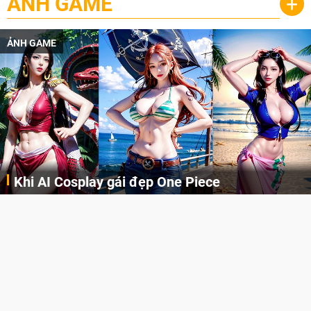
ẢNH GAME
+
ẢNH GAME
Khi AI Cosplay gái đẹp One Piece
Những cô nàng nóng bỏng Boa Hancock, Nico Robin, Nami, Yamato hay Perona được AI vẽ lại dưới hình thức Cosplay cực kỳ chuẩn chỉnh.