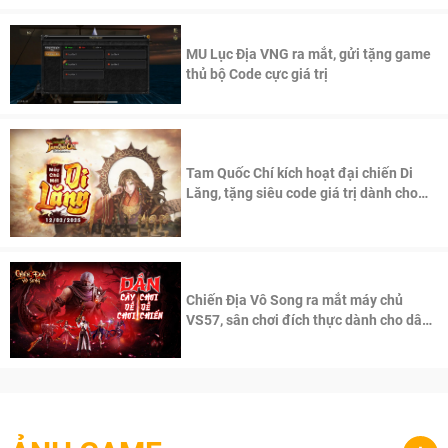
MU Lục Địa VNG ra mắt, gửi tặng game
thủ bộ Code cực giá trị
Tam Quốc Chí kích hoạt đại chiến Di
Lăng, tặng siêu code giá trị dành cho
100 độc giả đầu tiên.
Chiến Địa Vô Song ra mắt máy chủ
VS57, sân chơi đích thực dành cho dân
cày