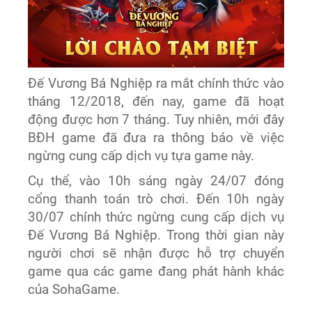
Đế Vương Bá Nghiệp ra mắt chính thức vào
tháng 12/2018, đến nay, game đã hoạt
động được hơn 7 tháng. Tuy nhiên, mới đây
BĐH game đã đưa ra thông báo về việc
ngừng cung cấp dịch vụ tựa game này.
Cụ thể, vào 10h sáng ngày 24/07 đóng
cổng thanh toán trò chơi. Đến 10h ngày
30/07 chính thức ngừng cung cấp dịch vụ
Đế Vương Bá Nghiệp. Trong thời gian này
người chơi sẽ nhận được hỗ trợ chuyển
game qua các game đang phát hành khác
của SohaGame.