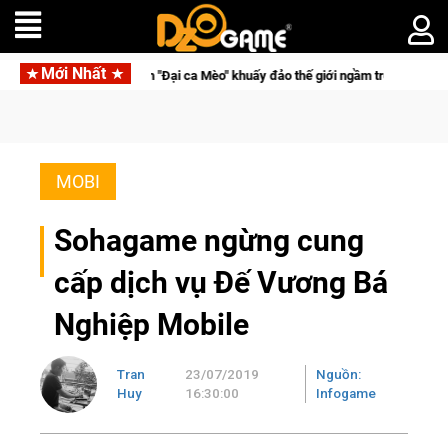
Mới Nhất
Trở thành "Đại ca Mèo" khuấy đảo thế giới ngầm trong Cat Mafia
MOBI
Sohagame ngừng cung
cấp dịch vụ Đế Vương Bá
Nghiệp Mobile
Tran
23/07/2019
Nguồn:
Huy
16:30:00
Infogame