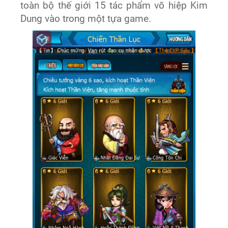
toàn bộ thế giới 15 tác phẩm võ hiệp Kim
Dung vào trong một tựa game.