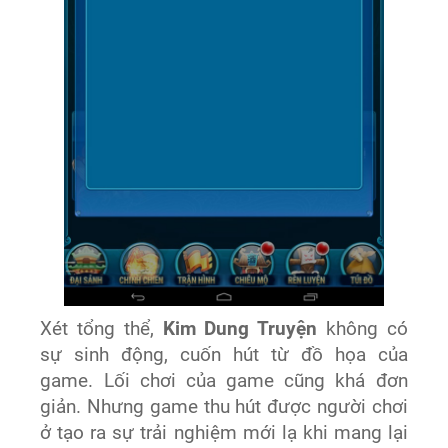
Xét tổng thể,
Kim Dung Truyện
không có
sự sinh động, cuốn hút từ đồ họa của
game. Lối chơi của game cũng khá đơn
giản. Nhưng game thu hút được người chơi
ở tạo ra sự trải nghiệm mới lạ khi mang lại