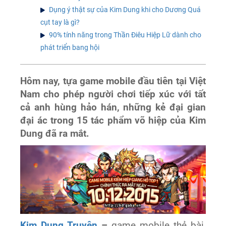
Dụng ý thật sự của Kim Dung khi cho Dương Quá
cụt tay là gì?
90% tính năng trong Thần Điêu Hiệp Lữ dành cho
phát triển bang hội
Hôm nay, tựa game mobile đầu tiên tại Việt
Nam cho phép người chơi tiếp xúc với tất
cả anh hùng hảo hán, những kẻ đại gian
đại ác trong 15 tác phẩm võ hiệp của Kim
Dung đã ra mắt.
Kim Dung Truyện
–
game mobile thẻ bài,