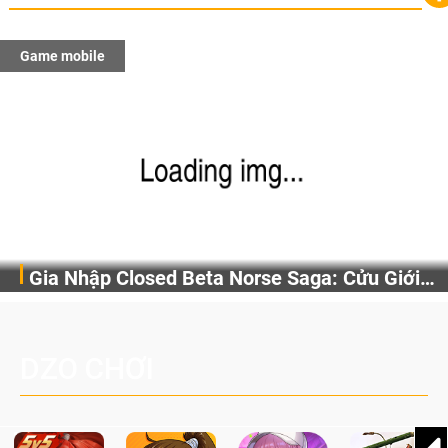
Game mobile
Gia Nhập Closed Beta Norse Saga: Cửu Giới
Bước chân vào Norse Saga: Cửu Giới Thức Tỉnh và sẵn
Thức Tỉnh, Săn DJI Osmo Pocket 3 Ngay Hôm
sàng đón nhận hàng loạt sự kiện hấp dẫn, phần thưởng
Nay
độc quyền cùng vô vàn bất ngờ đang chờ được khám phá!
DZO CHƠI