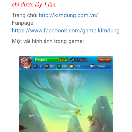
chỉ được lấy 1 lần.
Trang chủ:
http://kimdung.com.vn/
Fanpage:
https://www.facebook.com/game.kimdungtruye
Một vài hình ảnh trong game: