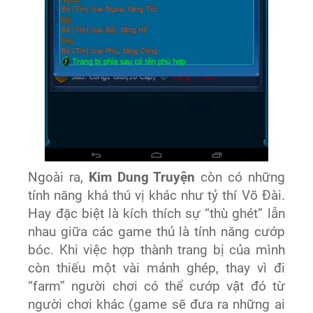
Ngoài ra,
Kim Dung Truyện
còn có những
tính năng khá thú vị khác như tỷ thí Võ Đài.
Hay đặc biệt là kích thích sự “thù ghét” lẫn
nhau giữa các game thủ là tính năng cướp
bóc. Khi việc hợp thành trang bị của mình
còn thiếu một vài mảnh ghép, thay vì đi
“farm” người chơi có thể cướp vật đó từ
người chơi khác (game sẽ đưa ra những ai