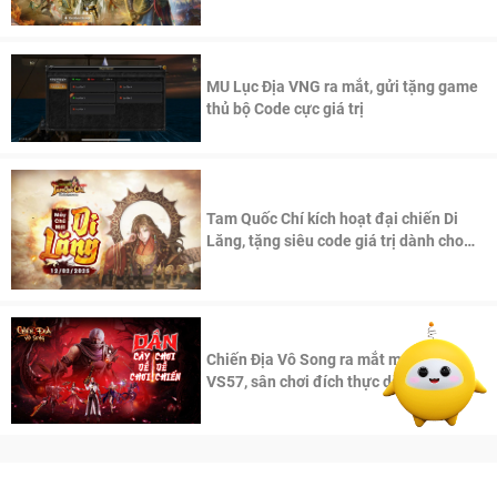
thần Võ Lâm
MU Lục Địa VNG ra mắt, gửi tặng game
thủ bộ Code cực giá trị
Tam Quốc Chí kích hoạt đại chiến Di
Lăng, tặng siêu code giá trị dành cho
100 độc giả đầu tiên.
Chiến Địa Vô Song ra mắt máy chủ
VS57, sân chơi đích thực dành cho dân
cày