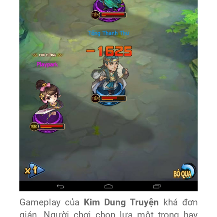
Gameplay của
Kim Dung Truyện
khá đơn
giản. Người chơi chọn lựa một trong hay