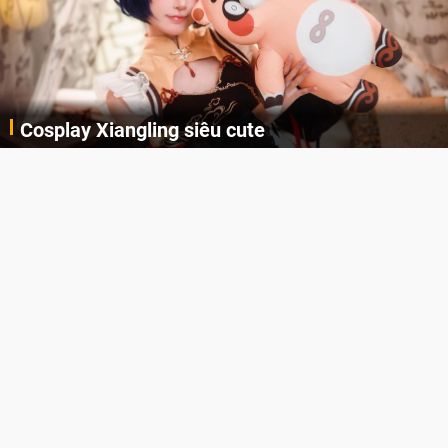
Cosplay Xiangling siêu cute
Cùng thưởng thức những hình ảnh cosplay Xiangling trong Genshin Impact siêu dễ thương của người dùng Weibo "阿包也是兔娘"