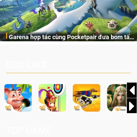
Garena hợp tác cùng Pocketpair đưa bom tấn
Garena Singapore hôm nay đã công bố Palworld Online,
săn thú sinh tồn lên di động với tên gọi
một cuộc phiêu lưu sinh tồn nhiều người chơi mới hiện
Palworld Online
đang được phát triển dựa trên IP Palworld nổi tiếng toàn
DZO CHƠI
cầu, theo giấy phép chính thức từ công ty game Nhật Bản
Pocketpair, Inc.
TOP GAME