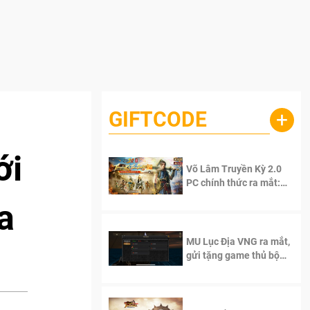
GIFTCODE
+
ới
Võ Lâm Truyền Kỳ 2.0
PC chính thức ra mắt:
Sống lại thanh xuân, giữ
a
trọn tinh thần Võ Lâm
MU Lục Địa VNG ra mắt,
gửi tặng game thủ bộ
Code cực giá trị