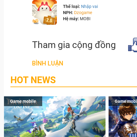
Thể loại:
Nhập vai
NPH:
Dzogame
Hệ máy:
MOBI
Tham gia cộng đồng
BÌNH LUẬN
HOT NEWS
Game mobile
Game mobi