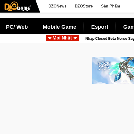
DZONews
DZOStore
Sản Phẩm
PC/ Web
Mobile Game
Esport
Gam
Mới Nhất
Gia Nhập Closed Beta Norse Saga: Cửu Giới Thức Tỉnh, Săn DJI Osmo