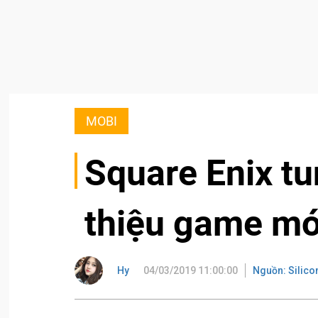
MOBI
Square Enix tun
thiệu game mới
Hy
04/03/2019 11:00:00
Nguồn: Silico