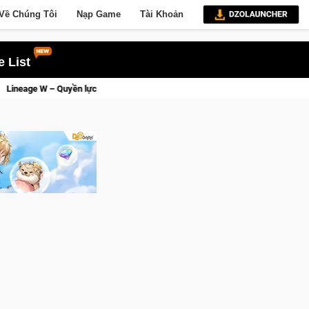
Về Chúng Tôi
Nạp Game
Tài Khoản
 List
về tay kẻ đoạt được Vương Quyền thành Kent sắp tới!
Trial Xt