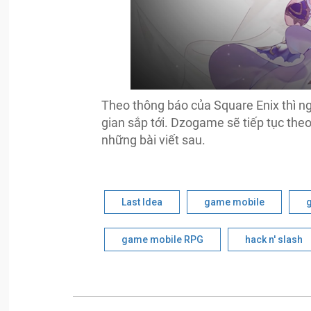
Theo thông báo của Square Enix thì ng
gian sắp tới. Dzogame sẽ tiếp tục the
những bài viết sau.
Last Idea
game mobile
g
game mobile RPG
hack n' slash