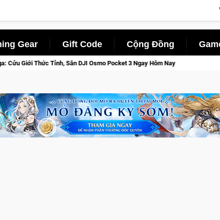
ing Gear
Gift Code
Cộng Đồng
Game
 Pocket 3 Ngay Hôm Nay
Lineage W – Quyền lực và tài phú sẽ 