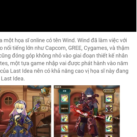
 một họa sĩ online có tên Wind. Wind đã làm việc với
io nổi tiếng lớn như Capcom, GREE, Cygames, và thậm
 cũng đóng góp không nhỏ vào giai đoạn thiết kế nhân
tes, một tựa game nhập vai được phát hành vào năm
r của Last Idea nên có khả năng cao vị họa sĩ này đang
 Last Idea.