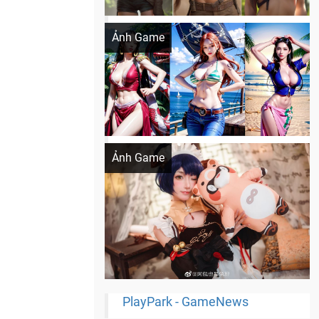
Khi AI Cosplay gái đẹp One Piece
Ảnh Game
Cosplay Xiangling siêu cute
Ảnh Game
PlayPark - GameNews