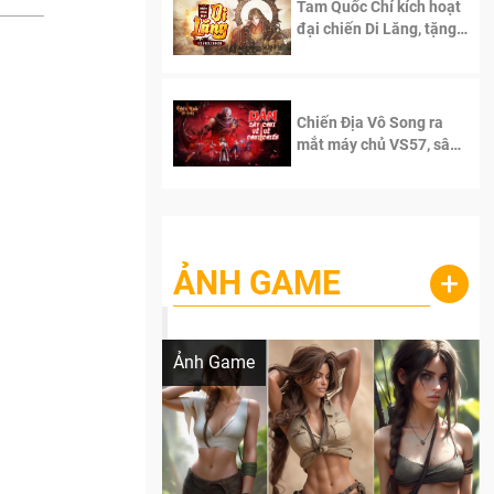
Tam Quốc Chí kích hoạt
đại chiến Di Lăng, tặng
siêu code giá trị dành
cho 100 độc giả đầu
tiên.
Chiến Địa Vô Song ra
mắt máy chủ VS57, sân
chơi đích thực dành cho
dân cày
ẢNH GAME
+
Lala Croft vừa nóng vừa xinh dưới nét vẽ
của AI
Ảnh Game