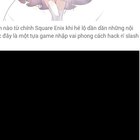
h nào từ chính Square Enix khi hé lộ dần dần những nội
c đây là một tựa game nhập vai phong cách hack n' slash