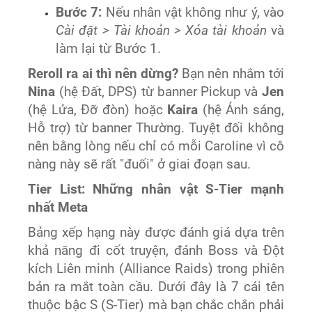
Bước 7:
Nếu nhân vật không như ý, vào
Cài đặt > Tài khoản > Xóa tài khoản
và
làm lại từ Bước 1.
Reroll ra ai thì nên dừng?
Bạn nên nhắm tới
Nina
(hệ Đất, DPS) từ banner Pickup và
Jen
(hệ Lửa, Đỡ đòn) hoặc
Kaira
(hệ Ánh sáng,
Hỗ trợ) từ banner Thường. Tuyệt đối không
nên bằng lòng nếu chỉ có mỗi Caroline vì cô
nàng này sẽ rất "đuối" ở giai đoạn sau.
Tier List: Những nhân vật S-Tier mạnh
nhất Meta
Bảng xếp hạng này được đánh giá dựa trên
khả năng đi cốt truyện, đánh Boss và Đột
kích Liên minh (Alliance Raids) trong phiên
bản ra mắt toàn cầu. Dưới đây là 7 cái tên
thuộc bậc S (S-Tier) mà bạn chắc chắn phải