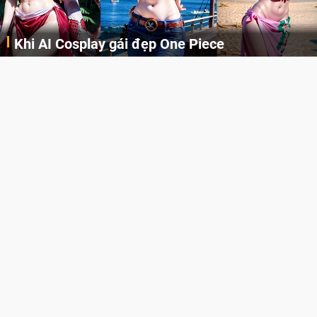
Khi AI Cosplay gái đẹp One Piece
Những cô nàng nóng bỏng Boa Hancock, Nico Robin, Nami, Yamato hay Perona được AI vẽ lại dưới hình thức Cosplay cực kỳ chuẩn chỉnh.