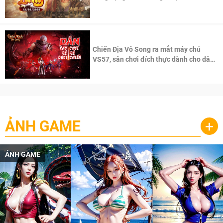
100 độc giả đầu tiên.
Chiến Địa Vô Song ra mắt máy chủ
VS57, sân chơi đích thực dành cho dân
cày
ẢNH GAME
+
ẢNH GAME