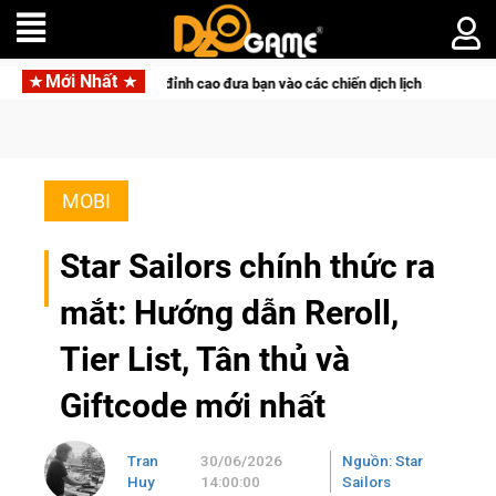
Mới Nhất
độ đỉnh cao đưa bạn vào các chiến dịch lịch sử khốc liệt
Tri
MOBI
Star Sailors chính thức ra
mắt: Hướng dẫn Reroll,
Tier List, Tân thủ và
Giftcode mới nhất
Tran
30/06/2026
Nguồn: Star
Huy
14:00:00
Sailors