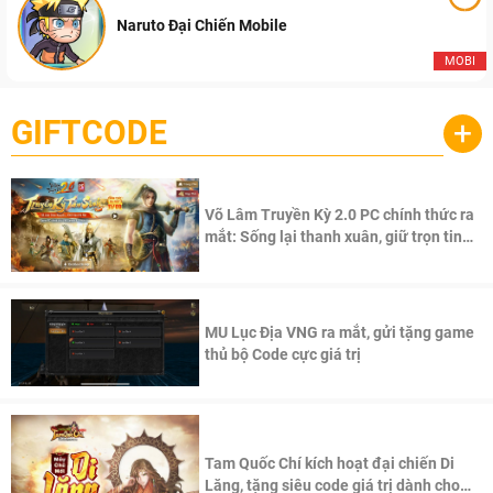
Naruto Đại Chiến Mobile
MOBI
GIFTCODE
+
Võ Lâm Truyền Kỳ 2.0 PC chính thức ra
mắt: Sống lại thanh xuân, giữ trọn tinh
thần Võ Lâm
MU Lục Địa VNG ra mắt, gửi tặng game
thủ bộ Code cực giá trị
Tam Quốc Chí kích hoạt đại chiến Di
Lăng, tặng siêu code giá trị dành cho