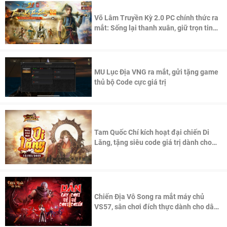
Võ Lâm Truyền Kỳ 2.0 PC chính thức ra
mắt: Sống lại thanh xuân, giữ trọn tinh
thần Võ Lâm
MU Lục Địa VNG ra mắt, gửi tặng game
thủ bộ Code cực giá trị
Tam Quốc Chí kích hoạt đại chiến Di
Lăng, tặng siêu code giá trị dành cho
100 độc giả đầu tiên.
Chiến Địa Vô Song ra mắt máy chủ
VS57, sân chơi đích thực dành cho dân
cày