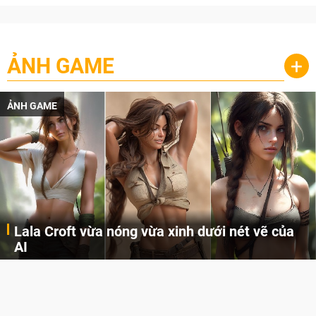
ẢNH GAME
+
ẢNH GAME
Lala Croft vừa nóng vừa xinh dưới nét vẽ của
AI
Cùng đến với những hình ảnh Lala Croft của Tomb Raider dưới nét vẽ của AI. Một cô nàng xinh đẹp, nóng bỏng nhưng cũng rắn rỏi và mạnh mẽ.