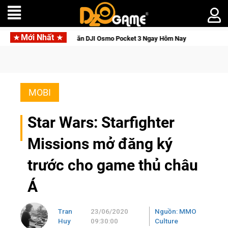
Mới Nhất
ới Thức Tỉnh, Săn DJI Osmo Pocket 3 Ngay Hôm Nay
Lineage 
MOBI
Star Wars: Starfighter
Missions mở đăng ký
trước cho game thủ châu
Á
Tran
23/06/2020
Nguồn: MMO
Huy
09:30:00
Culture