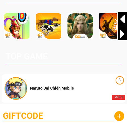
TOP GAME
5
Naruto Đại Chiến Mobile
MOBI
GIFTCODE
+