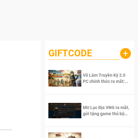
GIFTCODE
+
Võ Lâm Truyền Kỳ 2.0
PC chính thức ra mắt:
Sống lại thanh xuân, giữ
trọn tinh thần Võ Lâm
MU Lục Địa VNG ra mắt,
gửi tặng game thủ bộ
Code cực giá trị