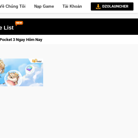
Về Chúng Tôi
Nạp Game
Tài Khoản
 List
ay
Lineage W – Quyền lực và tài phú sẽ về tay kẻ đoạt được V