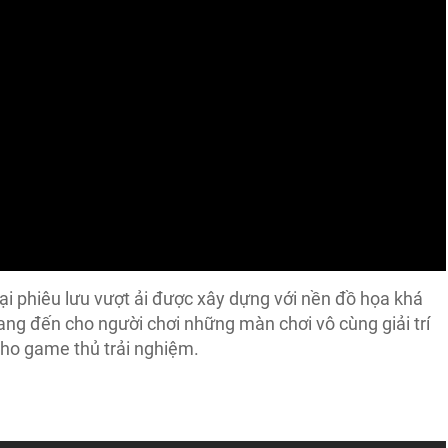
ại phiêu lưu vượt ải được xây dựng với nền đồ họa khá
ng đến cho người chơi những màn chơi vô cùng giải trí
ho game thủ trải nghiệm.