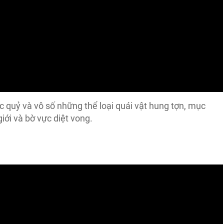
ác quỷ và vô số những thể loại quái vật hung tợn, mục
iới và bờ vực diệt vong.