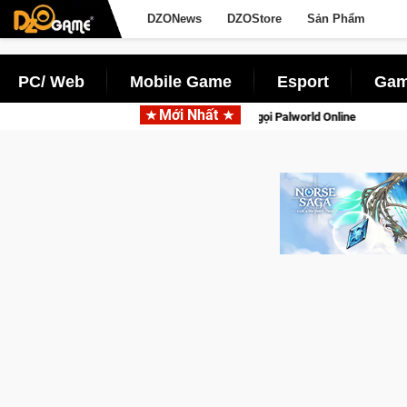
DZONews
DZOStore
Sản Phẩm
PC/ Web
Mobile Game
Esport
Gam
Mới Nhất
nh tồn lên di động với tên gọi Palworld Online
Gia Nhập Clos