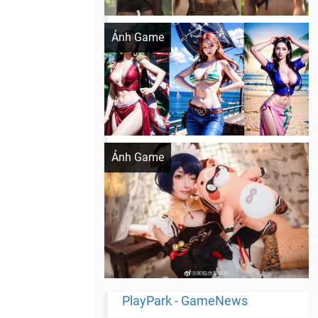
Khi AI Cosplay gái đẹp One Piece
Ảnh Game
Cosplay Xiangling siêu cute
Ảnh Game
PlayPark - GameNews