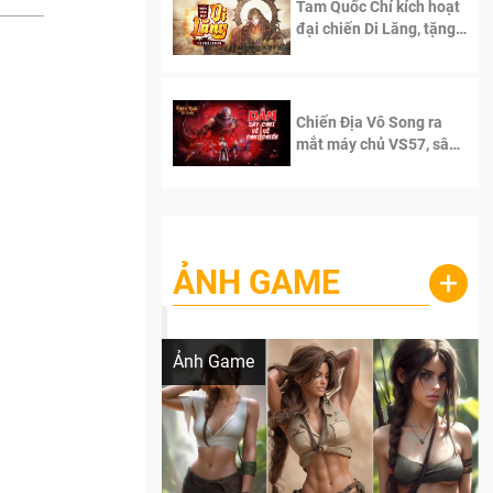
Tam Quốc Chí kích hoạt
đại chiến Di Lăng, tặng
siêu code giá trị dành
cho 100 độc giả đầu
tiên.
Chiến Địa Vô Song ra
mắt máy chủ VS57, sân
chơi đích thực dành cho
dân cày
ẢNH GAME
+
Lala Croft vừa nóng vừa xinh dưới nét vẽ
của AI
Ảnh Game