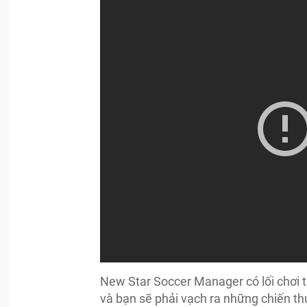
New Star Soccer Manager có lối chơi t
và bạn sẽ phải vạch ra những chiến th