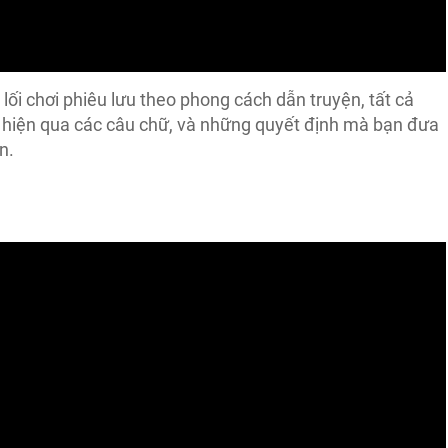
 lối chơi phiêu lưu theo phong cách dẫn truyện, tất cả
ể hiện qua các câu chữ, và những quyết định mà bạn đưa
n.