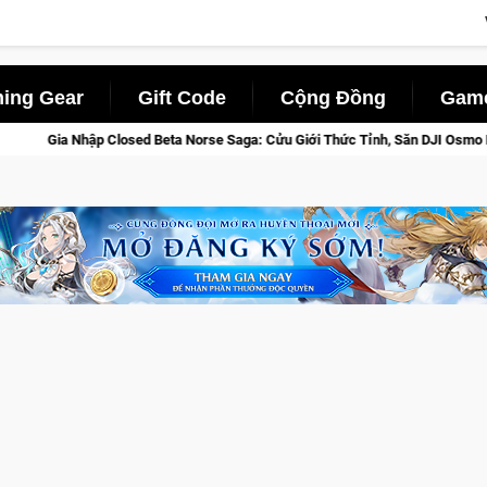
ing Gear
Gift Code
Cộng Đồng
Game
ed Beta Norse Saga: Cửu Giới Thức Tỉnh, Săn DJI Osmo Pocket 3 Ngay Hôm N