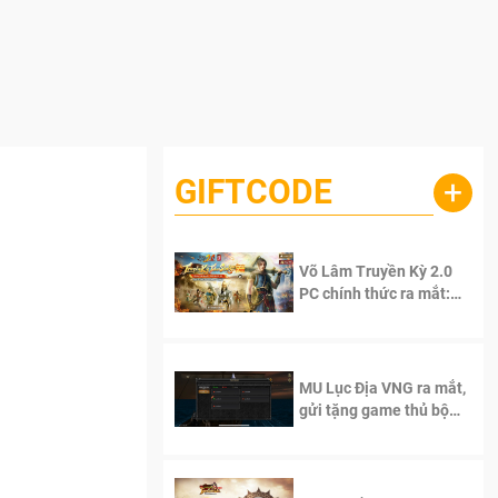
GIFTCODE
+
Võ Lâm Truyền Kỳ 2.0
PC chính thức ra mắt:
Sống lại thanh xuân, giữ
trọn tinh thần Võ Lâm
MU Lục Địa VNG ra mắt,
gửi tặng game thủ bộ
Code cực giá trị