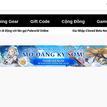
ing Gear
Gift Code
Cộng Đồng
Game
ne
Gia Nhập Closed Beta Norse Saga: Cửu Giới Thức Tỉnh, S