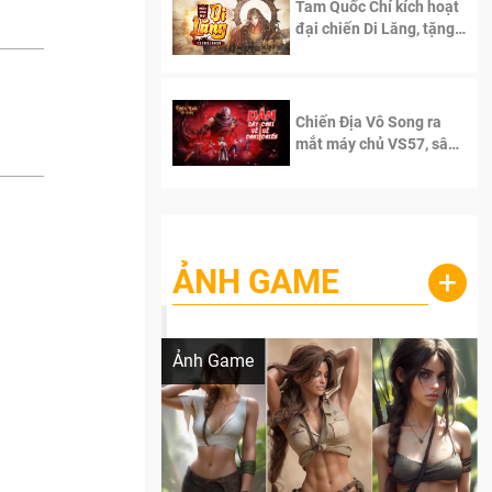
Tam Quốc Chí kích hoạt
đại chiến Di Lăng, tặng
siêu code giá trị dành
cho 100 độc giả đầu
tiên.
Chiến Địa Vô Song ra
mắt máy chủ VS57, sân
chơi đích thực dành cho
dân cày
ẢNH GAME
+
Lala Croft vừa nóng vừa xinh dưới nét vẽ
của AI
Ảnh Game