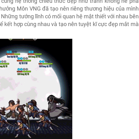
cùng hệ thống chiêu thức đẹp như tranh không hề pha
hưởng Môn VNG đã tạo nên riêng thương hiệu của mình
i. Những tướng lĩnh có mối quan hệ mật thiết với nhau bên
thể kết hợp cùng nhau và tạo nên tuyệt kĩ cực đẹp mắt mà