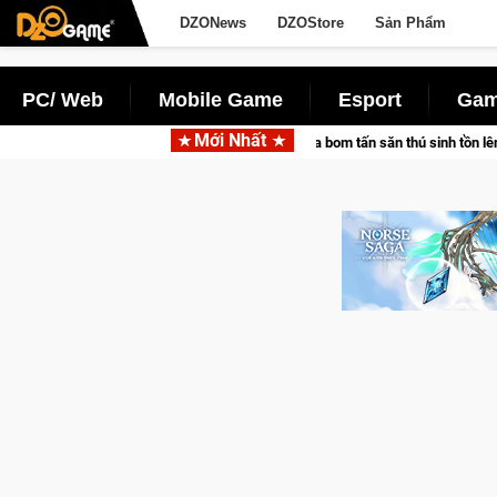
DZONews
DZOStore
Sản Phẩm
PC/ Web
Mobile Game
Esport
Gam
Mới Nhất
Pocketpair đưa bom tấn săn thú sinh tồn lên di động với tên gọi Palworld Onli