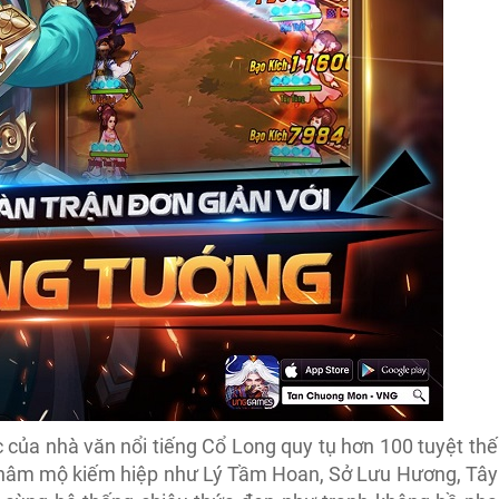
 của nhà văn nổi tiếng Cổ Long quy tụ hơn 100 tuyệt thế
n hâm mộ kiếm hiệp như Lý Tầm Hoan, Sở Lưu Hương, Tây