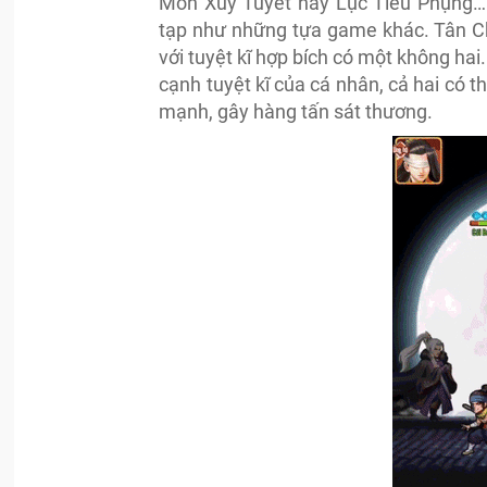
Môn Xuy Tuyết hay Lục Tiểu Phụng… 
tạp như những tựa game khác. Tân C
với tuyệt kĩ hợp bích có một không ha
cạnh tuyệt kĩ của cá nhân, cả hai có 
mạnh, gây hàng tấn sát thương.