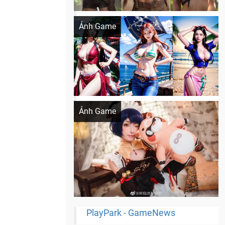
Khi AI Cosplay gái đẹp One Piece
Ảnh Game
Cosplay Xiangling siêu cute
Ảnh Game
PlayPark - GameNews