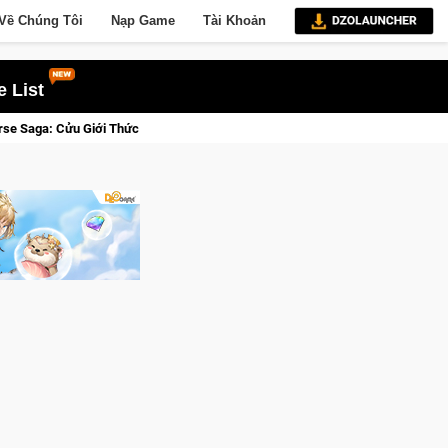
Về Chúng Tôi
Nạp Game
Tài Khoản
 List
ăn DJI Osmo Pocket 3 Ngay Hôm Nay
Lineage W – Quyền lực và