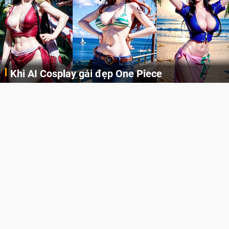
Khi AI Cosplay gái đẹp One Piece
Những cô nàng nóng bỏng Boa Hancock, Nico Robin, Nami, Yamato hay Perona được AI vẽ lại dưới hình thức Cosplay cực kỳ chuẩn chỉnh.