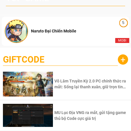
5
Naruto Đại Chiến Mobile
MOBI
GIFTCODE
+
Võ Lâm Truyền Kỳ 2.0 PC chính thức ra
mắt: Sống lại thanh xuân, giữ trọn tinh
thần Võ Lâm
MU Lục Địa VNG ra mắt, gửi tặng game
thủ bộ Code cực giá trị