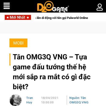
Mới Nhất
tồn lên di động với tên gọi Palworld Online
Gia Nhập Closed 
MOBI
Tân OMG3Q VNG – Tựa
game đấu tướng thế hệ
mới sắp ra mắt có gì đặc
biệt?
Tran
18/04/2021
Nguồn: Tân
Huy
10:00:00
OMG3Q VNG