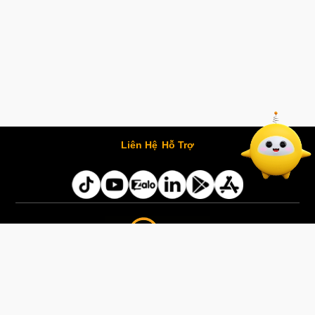
Liên Hệ
Hỗ Trợ
Chính Sách Bảo Mật
Thỏa Thuận Sử Dụng
Giấy phép G1 số: 169/GP-PTTH&TTĐT cấp ngày 07/11/2025 |
Giấy phép G2,3,4 số: 202/GXN-PTTH&TTĐT cấp ngày