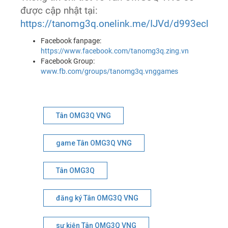
được cập nhật tại:
https://tanomg3q.onelink.me/IJVd/d993ecba
Facebook fanpage:
https://www.facebook.com/tanomg3q.zing.vn
Facebook Group:
www.fb.com/groups/tanomg3q.vnggames
Tân OMG3Q VNG
game Tân OMG3Q VNG
Tân OMG3Q
đăng ký Tân OMG3Q VNG
sự kiện Tân OMG3Q VNG