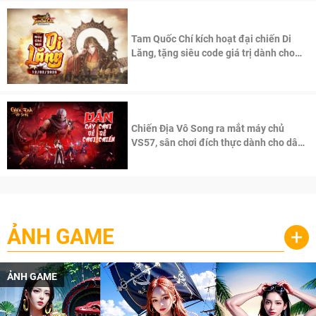
Tam Quốc Chí kích hoạt đại chiến Di
Lăng, tặng siêu code giá trị dành cho
100 độc giả đầu tiên.
Chiến Địa Vô Song ra mắt máy chủ
VS57, sân chơi đích thực dành cho dân
cày
ẢNH GAME
+
ẢNH GAME