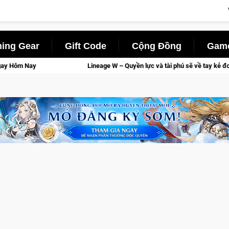
ing Gear
Gift Code
Cộng Đồng
Game
 W – Quyền lực và tài phú sẽ về tay kẻ đoạt được Vương Quyền thành Kent sắp 