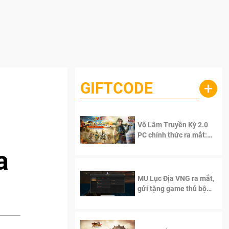
GIFTCODE
+
Võ Lâm Truyền Kỳ 2.0
PC chính thức ra mắt:
Sống lại thanh xuân, giữ
a
trọn tinh thần Võ Lâm
MU Lục Địa VNG ra mắt,
gửi tặng game thủ bộ
Code cực giá trị