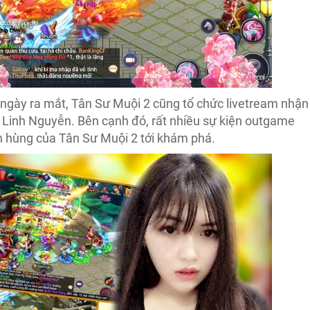
ngày ra mắt, Tân Sư Muội 2 cũng tổ chức livetream nhận
rl Linh Nguyễn. Bên cạnh đó, rất nhiều sự kiện outgame
h hùng của Tân Sư Muội 2 tới khám phá.