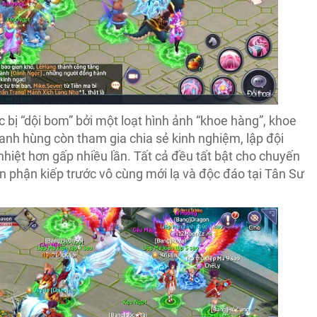
ục bị “dội bom” bởi một loạt hình ảnh “khoe hàng”, khoe
 anh hùng còn tham gia chia sẻ kinh nghiệm, lập đội
nhiệt hơn gấp nhiều lần. Tất cả đều tất bật cho chuyến
 phận kiếp trước vô cùng mới lạ và độc đáo tại Tân Sư