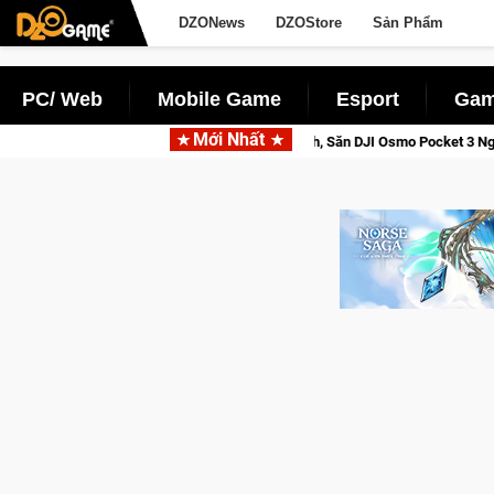
DZONews
DZOStore
Sản Phẩm
PC/ Web
Mobile Game
Esport
Gam
Mới Nhất
iới Thức Tỉnh, Săn DJI Osmo Pocket 3 Ngay Hôm Nay
Lineage