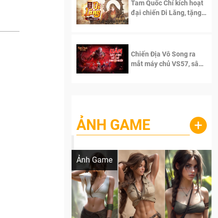
Tam Quốc Chí kích hoạt
đại chiến Di Lăng, tặng
siêu code giá trị dành
cho 100 độc giả đầu
tiên.
Chiến Địa Vô Song ra
mắt máy chủ VS57, sân
chơi đích thực dành cho
dân cày
ẢNH GAME
+
Lala Croft vừa nóng vừa xinh dưới nét vẽ
của AI
Ảnh Game