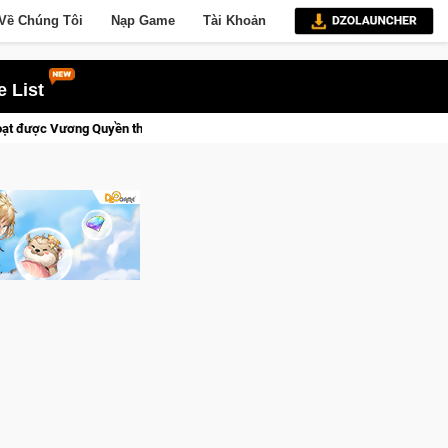
Về Chúng Tôi
Nạp Game
Tài Khoản
 List
tới!
Trial Xtreme Freedom – Game đua xe mô tô PvP sở hữu vậ