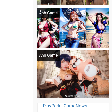
Khi AI Cosplay gái đẹp One Piece
Ảnh Game
Cosplay Xiangling siêu cute
Ảnh Game