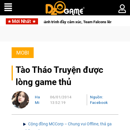
Mới Nhất
 lại với hành trình đầy cảm xúc, Team Falcons lên ngôi vô địch
MOBI
Tào Tháo Truyện được
lòng game thủ
Ha
06/01/2014
Nguồn:
Mi
13:52:19
Facebook
Cộng đồng MCCorp – Chung vui Offline, thả ga