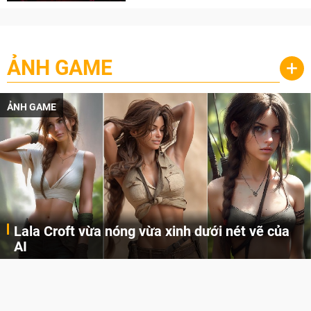
ẢNH GAME
+
ẢNH GAME
Lala Croft vừa nóng vừa xinh dưới nét vẽ của
AI
Cùng đến với những hình ảnh Lala Croft của Tomb Raider dưới nét vẽ của AI. Một cô nàng xinh đẹp, nóng bỏng nhưng cũng rắn rỏi và mạnh mẽ.