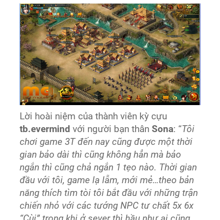
Lời hoài niệm của thành viên kỳ cựu
tb.evermind
với người bạn thân
Sona
: “
Tôi
chơi game 3T đến nay cũng được một thời
gian bảo dài thì cũng không hẳn mà bảo
ngắn thì cũng chả ngắn 1 tẹo nào. Thời gian
đầu với tôi, game lạ lẫm, mới mẻ…theo bản
năng thích tìm tòi tôi bắt đầu với những trận
chiến nhỏ với các tướng NPC tư chất 5x 6x
“Cùi” trong khi ở sever thì hầu như ai cũng