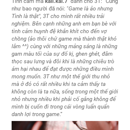
Tình cảm mà
kali.kai.7
dành cho 3T:” Cũng
như bao người đã nói: "
Game là ảo nhưng
Tình là thật", 3T cho mình rất nhiều trải
nghiệm. Bên cạnh những anh em bạn bè với
tình cảm huynh đệ khắn khít cho đến vợ
chồng (ảo thôi chứ game mà thành thật khó
lắm ^^) cùng với những mảng sáng là những
gam màu tối của sự đố kị, ghen ghét, đâm
thọc sau lưng và đôi khi là những chiêu trò
ám hại nhau để đạt được những điều mình
mong muốn. 3T như một thế giới thu nhỏ
mà ở đó có rất nhiều khi ta cảm thấy ta
không còn là ta nữa, sống trong một thế giới
nhỏ nhưng nhiều khi phải cố gắng không để
mình bị cuốn đi trong cái vòng luẩn quẩn
danh lợi trong game
.”