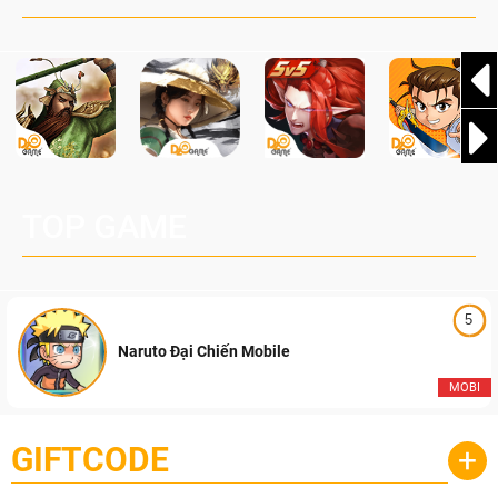
TOP GAME
5
Naruto Đại Chiến Mobile
MOBI
GIFTCODE
+