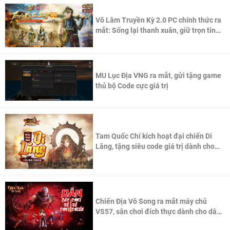
Võ Lâm Truyền Kỳ 2.0 PC chính thức ra
mắt: Sống lại thanh xuân, giữ trọn tinh
thần Võ Lâm
MU Lục Địa VNG ra mắt, gửi tặng game
thủ bộ Code cực giá trị
Tam Quốc Chí kích hoạt đại chiến Di
Lăng, tặng siêu code giá trị dành cho
100 độc giả đầu tiên.
Chiến Địa Vô Song ra mắt máy chủ
VS57, sân chơi đích thực dành cho dân
cày