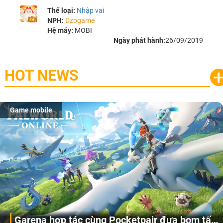
Thể loại:
Nhập vai
NPH:
Dzogame
Hệ máy:
MOBI
Ngày phát hành:
26/09/2019
HOT NEWS
Game mobile
Garena hợp tác cùng Pocketpair đưa bom tấn