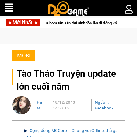
Mới Nhất
tpair đưa bom tấn săn thú sinh tồn lên di động với tên gọi Palworld Online
MOBI
Tào Tháo Truyện update
lớn cuối năm
Ha
18/12/2013
Nguồn:
Mi
14:57:15
Facebook
Cộng đồng MCCorp – Chung vui Offline, thả ga