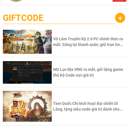
GIFTCODE
+
Võ Lâm Truyền Kỳ 2.0 PC chính thức ra
mắt: Sống lại thanh xuân, giữ trọn tinh
thần Võ Lâm
MU Lục Địa VNG ra mắt, gửi tặng game
thủ bộ Code cực giá trị
Tam Quốc Chí kích hoạt đại chiến Di
Lăng, tặng siêu code giá trị dành cho
100 độc giả đầu tiên.