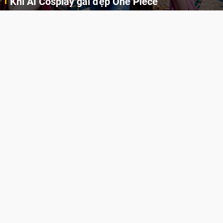
Khi AI Cosplay gái đẹp One Piece
Những cô nàng nóng bỏng Boa Hancock, Nico Robin, Nami, Yamato hay Perona được AI vẽ lại dưới hình thức Cosplay cực kỳ chuẩn chỉnh.