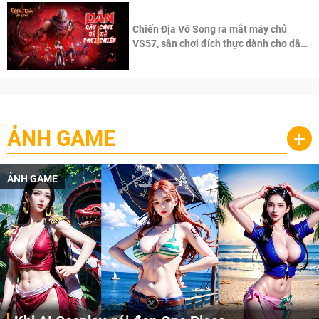
Chiến Địa Vô Song ra mắt máy chủ
VS57, sân chơi đích thực dành cho dân
cày
ẢNH GAME
+
ẢNH GAME