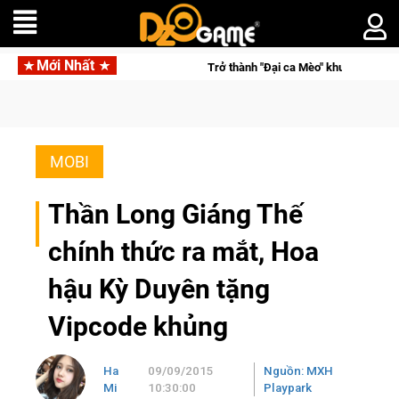
Mới Nhất
 vô địch
Trở thành "Đại ca Mèo" khuấy đảo thế giới ngầm tron
MOBI
Thần Long Giáng Thế
chính thức ra mắt, Hoa
hậu Kỳ Duyên tặng
Vipcode khủng
Ha
09/09/2015
Nguồn: MXH
Mi
10:30:00
Playpark