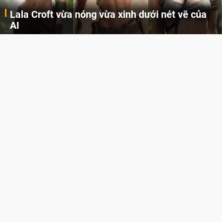
Khi AI Cosplay gái đẹp One Piece
Những cô nàng nóng bỏng Boa Hancock, Nico Robin, Nami, Yamato hay Perona được AI vẽ lại dưới hình thức Cosplay cực kỳ chuẩn chỉnh.