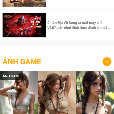
100 độc giả đầu tiên.
Chiến Địa Vô Song ra mắt máy chủ
VS57, sân chơi đích thực dành cho dân
cày
ẢNH GAME
+
ẢNH GAME