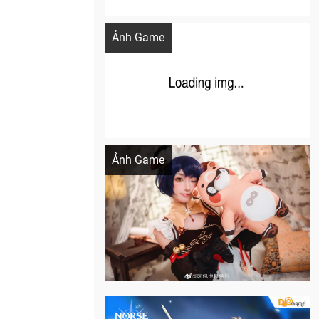
Khi AI Cosplay gái đẹp One Piece
Ảnh Game
Cosplay Xiangling siêu cute
Ảnh Game