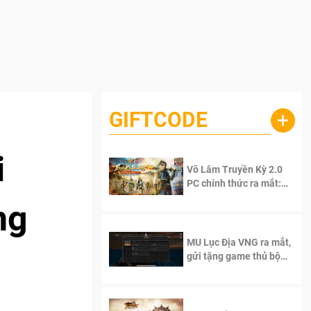
GIFTCODE
+
i
Võ Lâm Truyền Kỳ 2.0
PC chính thức ra mắt:
Sống lại thanh xuân, giữ
ng
trọn tinh thần Võ Lâm
MU Lục Địa VNG ra mắt,
gửi tặng game thủ bộ
Code cực giá trị