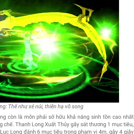
: Thế như xẻ núi, thiên hạ vô song
ng còn là môn phái sở hữu khả năng sinh tồn cao nhất
g chế. Thanh Long Xuất Thủy gây sát thương 1 mục tiêu,
 Lục Long đánh 6 mục tiêu trong phạm vi 4m, gây 4 giây