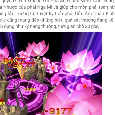
h quyền sở hữu mà lập ra Hoa Sơn Luận Kiếm. Cuối cùng,
ỉ Nhược của phái Nga Mi và giúp cho môn phái toàn nữ
ng hồ. Tương tự, tuyệt kỹ trấn phái Cửu Âm Chân Kinh
ile cũng mang đến những hiệu quả sát thương đáng kể.
sử dụng như kỹ năng thường, thời gian chờ 30 giây.