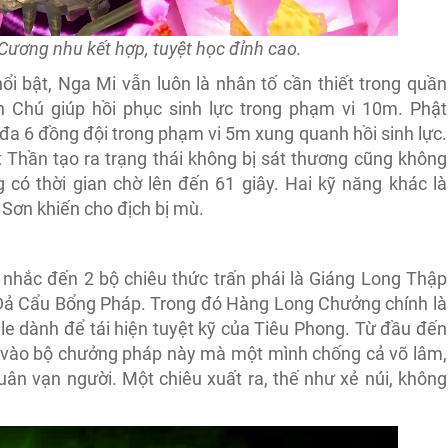
ương nhu kết hợp, tuyệt học đỉnh cao.
 nổi bật, Nga Mi vẫn luôn là nhân tố cần thiết trong quần
 Chú giúp hồi phục sinh lực trong phạm vi 10m. Phật
 đa 6 đồng đội trong phạm vi 5m xung quanh hồi sinh lực.
 Thần tạo ra trạng thái không bị sát thương cũng không
 có thời gian chờ lên đến 61 giây. Hai kỹ năng khác là
Sơn khiến cho địch bị mù.
nhắc đến 2 bộ chiêu thức trấn phái là Giáng Long Thập
ả Cẩu Bổng Pháp. Trong đó Hàng Long Chưởng chính là
e dành để tái hiện tuyệt kỹ của Tiêu Phong. Từ đầu đến
ựa vào bộ chưởng pháp này mà một mình chống cả võ lâm,
ân vạn người. Một chiêu xuất ra, thế như xẻ núi, không