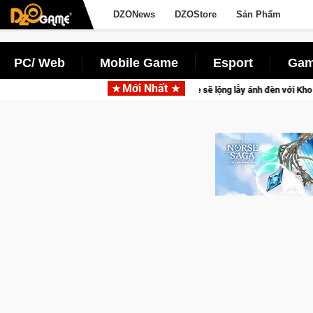
DZONews
DZOStore
Sản Phẩm
PC/ Web
Mobile Game
Esport
Gam
Mới Nhất
 game thủ Crossfire sẽ lộng lẫy ánh đèn với Kho Báu Hoàng Gia Sapphire Neon