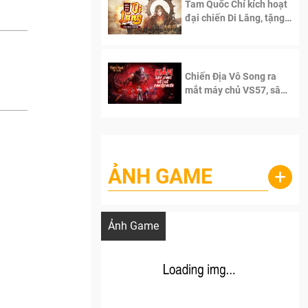
Tam Quốc Chí kích hoạt
đại chiến Di Lăng, tặng
siêu code giá trị dành
cho 100 độc giả đầu
tiên.
Chiến Địa Vô Song ra
mắt máy chủ VS57, sân
chơi đích thực dành cho
dân cày
ẢNH GAME
+
Lala Croft vừa nóng vừa xinh dưới nét vẽ
của AI
Ảnh Game