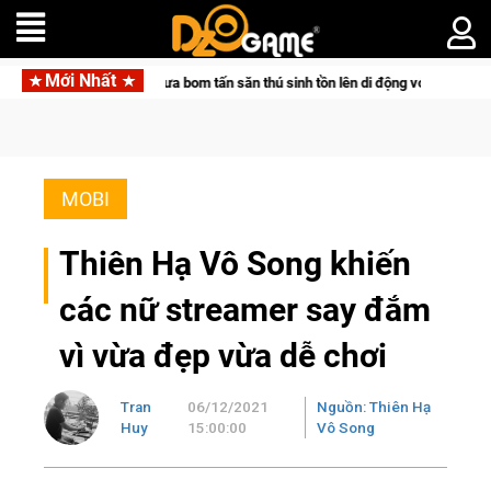
Mới Nhất
tpair đưa bom tấn săn thú sinh tồn lên di động với tên gọi Palworld Online
MOBI
Thiên Hạ Vô Song khiến
các nữ streamer say đắm
vì vừa đẹp vừa dễ chơi
Tran
06/12/2021
Nguồn: Thiên Hạ
Huy
15:00:00
Vô Song