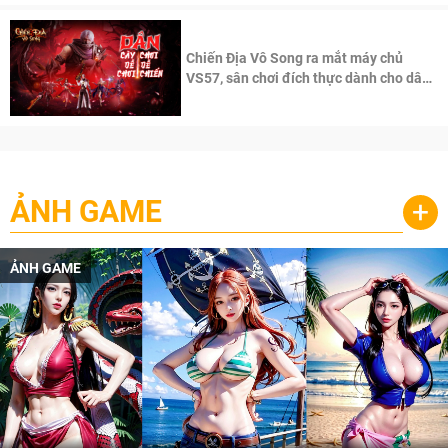
Chiến Địa Vô Song ra mắt máy chủ
VS57, sân chơi đích thực dành cho dân
cày
ẢNH GAME
+
ẢNH GAME