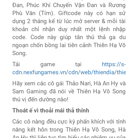
Đan, Phúc Khí Chuyển Vận Đan và Rương
Phù Văn (Tím). Giftcode này có hạn sử
dụng 2 tháng kể từ lúc mở server & mỗi tài
khoản chỉ nhận duy nhất một lệnh nhập
code. Code này giúp tân thủ thả ga du
ngoạn chốn bồng lai tiên cảnh Thiên Hạ Vô
Song.
Tải game tại
https://s-
cdn.nexfungames.vn/cdn/web/thiendia/thiendia
Hãy xem các cô gái Thảo Nari, Hà An Hy và
Sam Gaming đã nói về Thiên Hạ Vô Song
thú vị đến dường nào!
Thoát ế vì thoải mái thả thính
Các cô nàng đều cực kỳ phấn khích với tính
năng kết hôn trong Thiên Hạ Vô Song, Hà
An Hy thì liên tục tìm hiểu các nhiệm vụ của