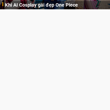
Khi AI Cosplay gái đẹp One Piece
Những cô nàng nóng bỏng Boa Hancock, Nico Robin, Nami, Yamato hay Perona được AI vẽ lại dưới hình thức Cosplay cực kỳ chuẩn chỉnh.