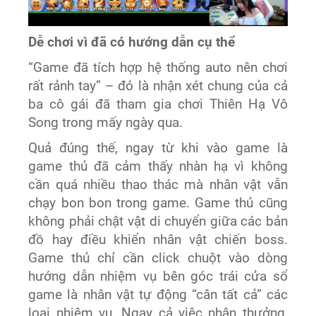
Dễ chơi vì đã có hướng dẫn cụ thể
“Game đã tích hợp hệ thống auto nên chơi
rất rảnh tay” – đó là nhận xét chung của cả
ba cô gái đã tham gia chơi Thiên Hạ Vô
Song trong mấy ngày qua.
Quả đúng thế, ngay từ khi vào game là
game thủ đã cảm thấy nhàn hạ vì không
cần quá nhiều thao thác mà nhân vật vẫn
chạy bon bon trong game. Game thủ cũng
không phải chật vật di chuyển giữa các bản
đồ hay điều khiển nhân vật chiến boss.
Game thủ chỉ cần click chuột vào dòng
hướng dẫn nhiệm vụ bên góc trái cửa sổ
game là nhân vật tự động “cân tất cả” các
loại nhiệm vụ. Ngay cả việc nhận thưởng,