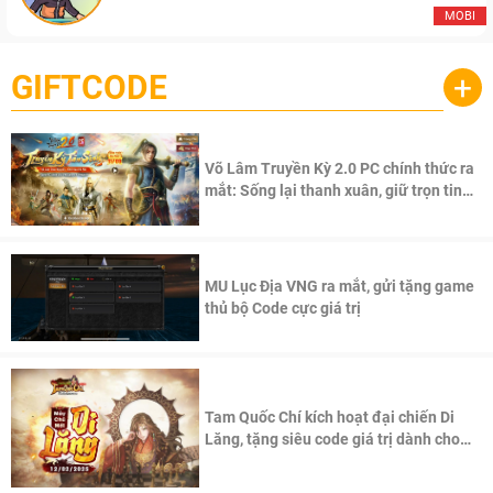
MOBI
GIFTCODE
+
Võ Lâm Truyền Kỳ 2.0 PC chính thức ra
mắt: Sống lại thanh xuân, giữ trọn tinh
thần Võ Lâm
MU Lục Địa VNG ra mắt, gửi tặng game
thủ bộ Code cực giá trị
Tam Quốc Chí kích hoạt đại chiến Di
Lăng, tặng siêu code giá trị dành cho
100 độc giả đầu tiên.