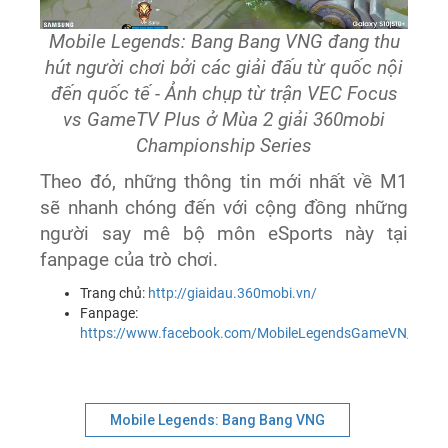
Mobile Legends: Bang Bang VNG đang thu
hút người chơi bởi các giải đấu từ quốc nội
đến quốc tế - Ảnh chụp từ trận VEC Focus
vs GameTV Plus ở Mùa 2 giải 360mobi
Championship Series
Theo đó, những thông tin mới nhất về M1
sẽ nhanh chóng đến với cộng đồng những
người say mê bộ môn eSports này tại
fanpage của trò chơi.
Trang chủ:
http://giaidau.360mobi.vn/
Fanpage:
https://www.facebook.com/MobileLegendsGameVN/
Mobile Legends: Bang Bang VNG