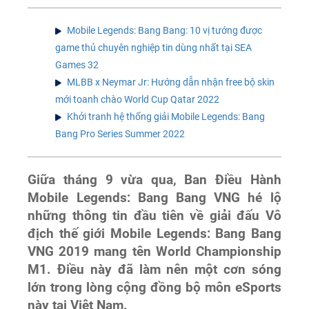
Mobile Legends: Bang Bang: 10 vị tướng được
game thủ chuyên nghiệp tin dùng nhất tại SEA
Games 32
MLBB x Neymar Jr: Hướng dẫn nhận free bộ skin
mới toanh chào World Cup Qatar 2022
Khởi tranh hệ thống giải Mobile Legends: Bang
Bang Pro Series Summer 2022
Giữa tháng 9 vừa qua, Ban Điều Hành
Mobile Legends: Bang Bang VNG hé lộ
những thông tin đầu tiên về giải đấu Vô
địch thế giới Mobile Legends: Bang Bang
VNG 2019 mang tên World Championship
M1. Điều này đã làm nên một cơn sóng
lớn trong lòng cộng đồng bộ môn eSports
này tại Việt Nam.