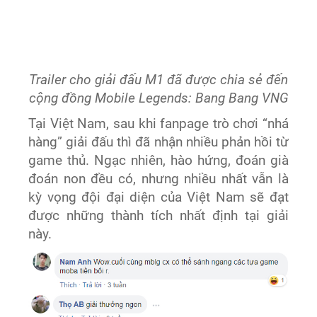
Trailer cho giải đấu M1 đã được chia sẻ đến
cộng đồng Mobile Legends: Bang Bang VNG
Tại Việt Nam, sau khi fanpage trò chơi “nhá
hàng” giải đấu thì đã nhận nhiều phản hồi từ
game thủ. Ngạc nhiên, hào hứng, đoán già
đoán non đều có, nhưng nhiều nhất vẫn là
kỳ vọng đội đại diện của Việt Nam sẽ đạt
được những thành tích nhất định tại giải
này.