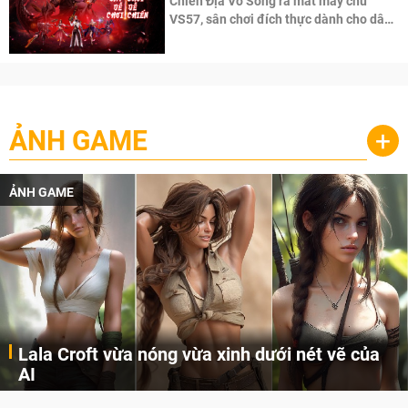
Chiến Địa Vô Song ra mắt máy chủ
VS57, sân chơi đích thực dành cho dân
cày
ẢNH GAME
+
ẢNH GAME
Lala Croft vừa nóng vừa xinh dưới nét vẽ của
AI
Cùng đến với những hình ảnh Lala Croft của Tomb Raider dưới nét vẽ của AI. Một cô nàng xinh đẹp, nóng bỏng nhưng cũng rắn rỏi và mạnh mẽ.