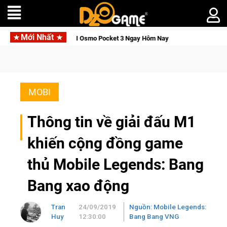
Mới Nhất
h, Săn DJI Osmo Pocket 3 Ngay Hôm Nay
Lineage W – Quyền lự
MOBI
Thông tin về giải đấu M1
khiến cộng đồng game
thủ Mobile Legends: Bang
Bang xao động
Tran
24/09/2019
Nguồn: Mobile Legends:
Huy
12:30:00
Bang Bang VNG