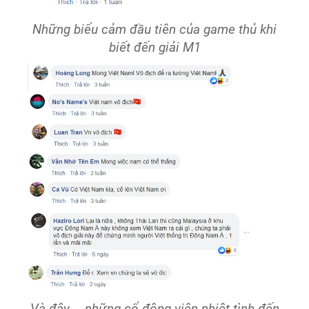
Những biểu cảm đầu tiên của game thủ khi
biết đến giải M1
Và đây … những cổ động viên nhiệt tình đến