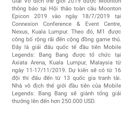
Giải Vô địch thế giới 2019 được Moonton
thông báo tại Hội thảo toàn cầu Moonton
Epicon 2019 vào ngày 18/7/2019 tại
Connexion Conference & Event Centre,
Nexus, Kuala Lumpur. Theo đó, M1 được
công bố rộng rãi đến cộng đồng game thủ.
Đây là giải đấu quốc tế đầu tiên Mobile
Legends: Bang Bang được tổ chức tại
Axiata Arena, Kuala Lumpur, Malaysia từ
ngày 11-17/11/2019. Dự kiến sẽ có từ 16
đội thi đấu đến từ 13 quốc gia tranh tài.
Nhà vô địch thế giới đầu tiên của Mobile
Legends: Bang Bang sẽ giành tổng giải
thưởng lên đến hơn 250.000 USD.