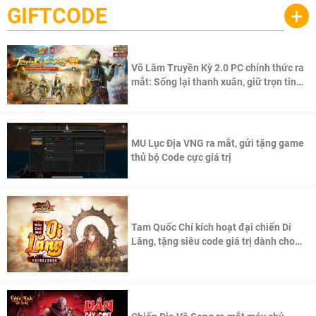
GIFTCODE
+
Võ Lâm Truyền Kỳ 2.0 PC chính thức ra
mắt: Sống lại thanh xuân, giữ trọn tinh
thần Võ Lâm
MU Lục Địa VNG ra mắt, gửi tặng game
thủ bộ Code cực giá trị
Tam Quốc Chí kích hoạt đại chiến Di
Lăng, tặng siêu code giá trị dành cho
100 độc giả đầu tiên.